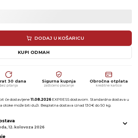
ja – jednodnevni grupni tečaj (Venetian Plaster / Marmori
DODAJ U KOŠARICU
KUPI ODMAH
rat 30 dana
Sigurna kupnja
Obročna otplata
bez pitanja
zaštićeno plaćanje
kreditne kartice
it će dostavljene
11.08.2026
EXPRESS dostavom. Standardna dostava u
a otoke može biti duži. Besplatna dostava iznad 130€ do 50 kg.
ostava
eda, 12. kolovoza 2026
je