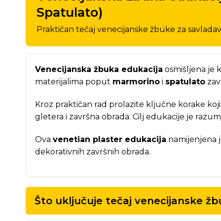
Spatulato)
Praktičan tečaj venecijanske žbuke za savladav
Venecijanska žbuka edukacija
osmišljena je 
materijalima poput
marmorino
i
spatulato
zav
Kroz praktičan rad prolazite ključne korake koji
gletera i završna obrada. Cilj edukacije je razu
Ova
venetian plaster edukacija
namijenjena je
dekorativnih završnih obrada.
Što uključuje tečaj venecijanske ž