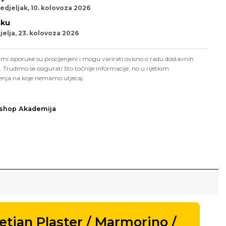
edjeljak, 10. kolovoza 2026
sku
elja, 23. kolovoza 2026
mi isporuke su procijenjeni i mogu varirati ovisno o radu dostavnih
. Trudimo se osigurati što točnije informacije, no u rijetkim
enja na koje nemamo utjecaj.
shop Akademija
tian Plaster / Marmorino /