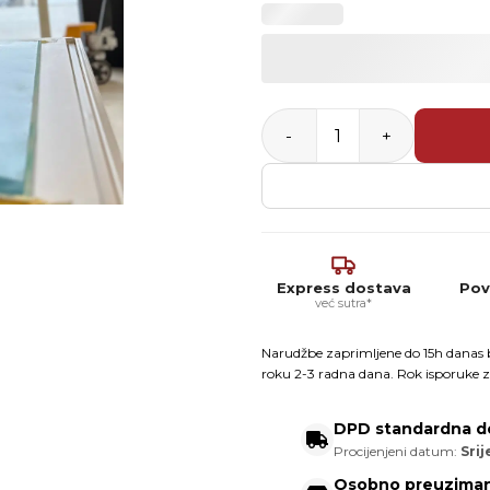
Venecijanska žbuka edukaci
Express dostava
Pov
već sutra*
Narudžbe zaprimljene do 15h danas b
roku 2-3 radna dana. Rok isporuke z
DPD standardna d
Procijenjeni datum:
Srij
Osobno preuziman