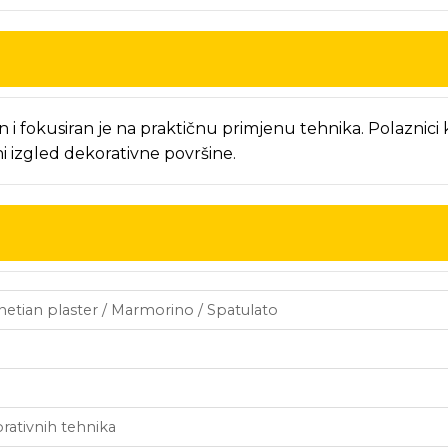
i fokusiran je na praktičnu primjenu tehnika. Polaznici k
ni izgled dekorativne površine.
netian plaster / Marmorino / Spatulato
rativnih tehnika