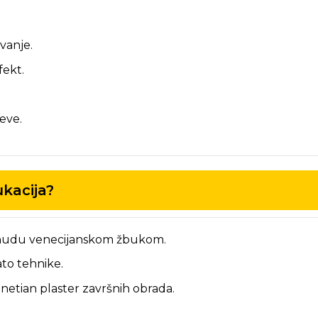
vanje.
fekt.
eve.
ukacija?
 ponudu venecijanskom žbukom.
ato tehnike.
venetian plaster završnih obrada.