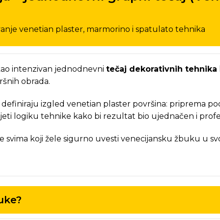
anje venetian plaster, marmorino i spatulato tehnika
kao intenzivan jednodnevni
tečaj dekorativnih tehnika
ršnih obrada.
 definiraju izgled venetian plaster površina: priprema po
mjeti logiku tehnike kako bi rezultat bio ujednačen i prof
 svima koji žele sigurno uvesti venecijansku žbuku u svo
buke?