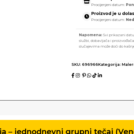
Procijenjeni datum:
Pon
Proizvod je u dola
Procijenjeni datum:
Nedj
Napomena:
Svi prikazani datu
službi, dobavljača i proizvođača
slučajevima može doći do kašnj
SKU:
696966
Kategorija:
Maler
a – jednodnevni grupni tečaj (Vene