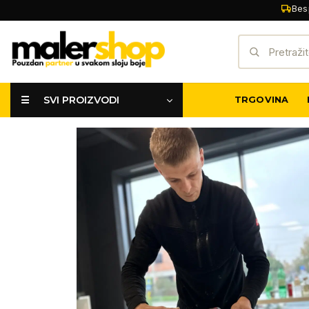
Skip
Bes
to
Pretraži:
content
☰ SVI PROIZVODI
TRGOVINA