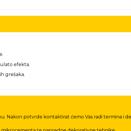
e.
ulato efekta.
vih grešaka.
u. Nakon potvrde kontaktirat ćemo Vas radi termina i det
u mikrocementa te napredne dekorativne tehnike.