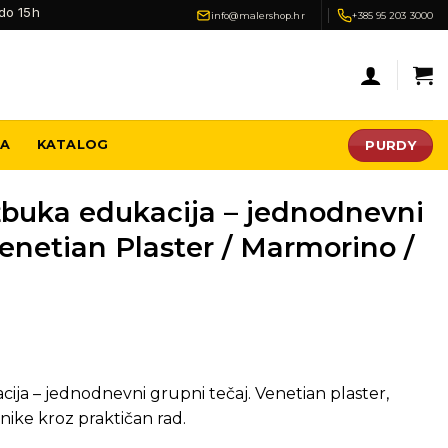
do 15h
info@malershop.hr
+385 95 203 3000
PURDY
JA
KATALOG
žbuka edukacija – jednodnevni
Venetian Plaster / Marmorino /
ija – jednodnevni grupni tečaj. Venetian plaster,
nike kroz praktičan rad.