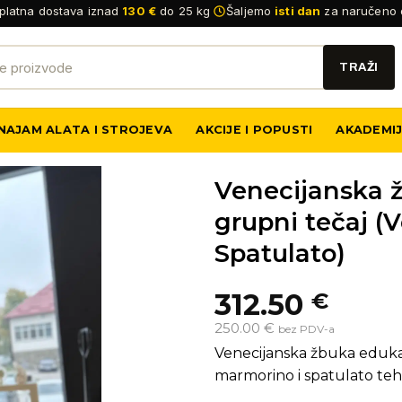
platna dostava iznad
130 €
do 25 kg
Šaljemo
isti dan
za naručeno 
NAJAM ALATA I STROJEVA
AKCIJE I POPUSTI
AKADEMI
Venecijanska 
grupni tečaj (
Spatulato)
312.50
€
250.00 €
bez PDV-a
Venecijanska žbuka edukac
marmorino i spatulato teh