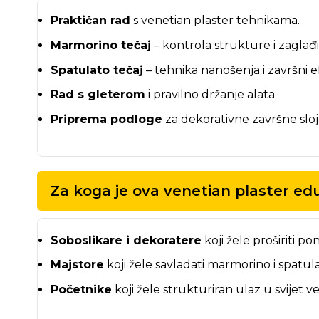
Praktičan rad
s venetian plaster tehnikama.
Marmorino tečaj
– kontrola strukture i zaglađi
Spatulato tečaj
– tehnika nanošenja i završni e
Rad s gleterom
i pravilno držanje alata.
Priprema podloge
za dekorativne završne sloj
Za koga je ova venetian plaster ed
Soboslikare i dekoratere
koji žele proširiti
Majstore
koji žele savladati marmorino i spatul
Početnike
koji žele strukturiran ulaz u svijet 