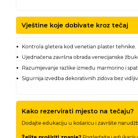
Vještine koje dobivate kroz tečaj
Kontrola gletera kod venetian plaster tehnike.
Ujednačena završna obrada venecijanske žbuk
Razumijevanje razlike između marmorino i spat
Sigurnija izvedba dekorativnih zidova bez vidlji
Kako rezervirati mjesto na tečaju?
Dodajte edukaciju u košaricu i završite narudžb
Želite proširiti znanje?
Pogledajte i edukacij