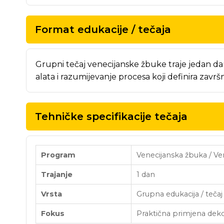
Format edukacije / tečaja
Grupni tečaj venecijanske žbuke traje jedan dan 
alata i razumijevanje procesa koji definira završ
Tehničke specifikacije tečaja
Program
Venecijanska žbuka / Ve
Trajanje
1 dan
Vrsta
Grupna edukacija / tečaj
Fokus
Praktična primjena deko