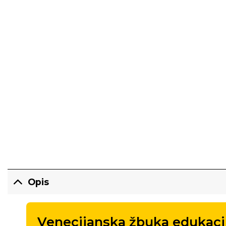
Opis
Venecijanska žbuka edukacij