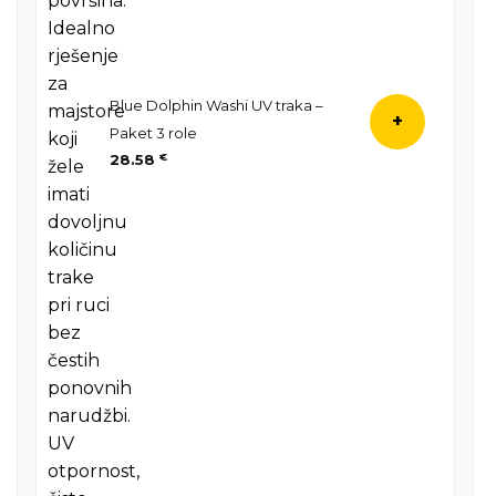
Blue Dolphin Washi UV traka –
+
Paket 3 role
28.58
€