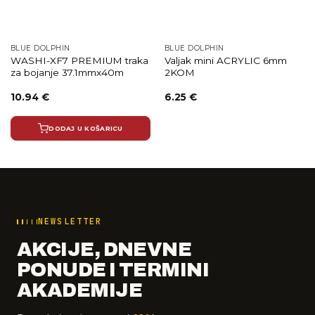
BLUE DOLPHIN
BLUE DOLPHIN
WASHI-XF7 PREMIUM traka
Valjak mini ACRYLIC 6mm
za bojanje 37.1mmx40m
2KOM
10.94
€
6.25
€
DODAJ U KOŠARICU
NEWSLETTER
AKCIJE, DNEVNE
PONUDE I TERMINI
AKADEMIJE