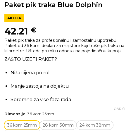
Paket pik traka Blue Dolphin
AKCIJA
42.21
€
Paket pik traka za profesionalnu i samostalnu upotrebu.
Paket od 36 kom idealan za majstore koji troše pik traku na
kilometre. Ušteda po roli u odnosu na pojedinačnu kupnju.
ZAŠTO UZETI PAKET?
Niža cijena po roli
Manje zastoja na objektu
Spremno za više faza rada
OBRIŠI
Dimenzije
:
36 kom 25mm
36 kom 25mm
28 kom 30mm
24 kom 38mm