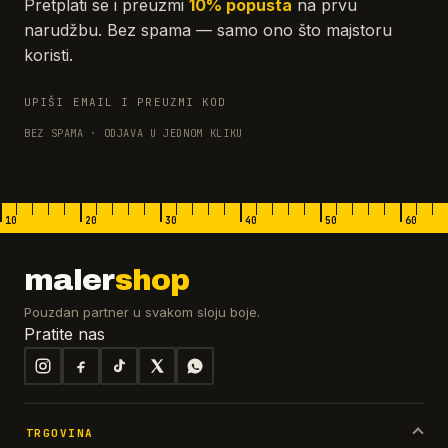
Pretplati se i preuzmi
10% popusta
na prvu
narudžbu. Bez spama — samo ono što majstoru
koristi.
UPIŠI EMAIL I PREUZMI KOD
BEZ SPAMA · ODJAVA U JEDNOM KLIKU
10
20
30
40
50
60
maler
shop
Pouzdan partner u svakom sloju boje.
Pratite nas
TRGOVINA