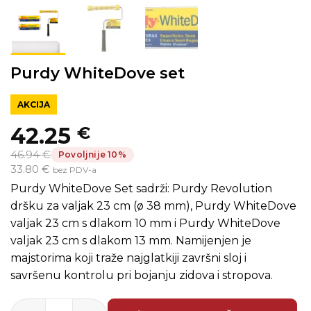
Purdy WhiteDove set
AKCIJA
42.25
€
Izvorna
Trenutna
46.94 €
Povoljnije 10%
cijena
cijena
33.80 €
bez PDV-a
bila
je:
Purdy WhiteDove Set sadrži: Purdy Revolution
je:
42.25 €.
dršku za valjak 23 cm (ø 38 mm), Purdy WhiteDove
valjak 23 cm s dlakom 10 mm i Purdy WhiteDove
46.94 €.
valjak 23 cm s dlakom 13 mm. Namijenjen je
majstorima koji traže najglatkiji završni sloj i
savršenu kontrolu pri bojanju zidova i stropova.
Purdy WhiteDove set količina