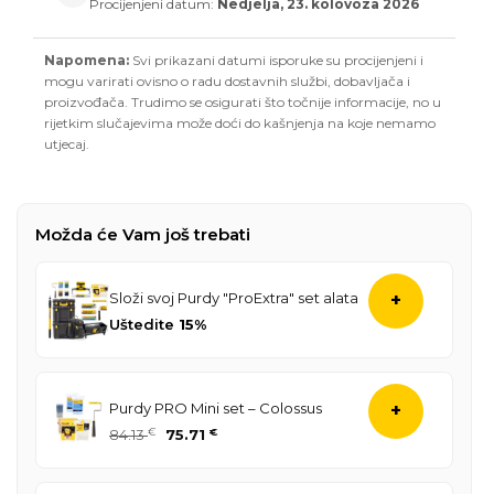
Procijenjeni datum:
Nedjelja, 23. kolovoza 2026
Napomena:
Svi prikazani datumi isporuke su procijenjeni i
mogu varirati ovisno o radu dostavnih službi, dobavljača i
proizvođača. Trudimo se osigurati što točnije informacije, no u
rijetkim slučajevima može doći do kašnjenja na koje nemamo
utjecaj.
Možda će Vam još trebati
Složi svoj Purdy "ProExtra" set alata
+
Uštedite
15%
Purdy PRO Mini set – Colossus
+
Izvorna
Trenutna
84.13
€
75.71
€
cijena
cijena
bila
je: