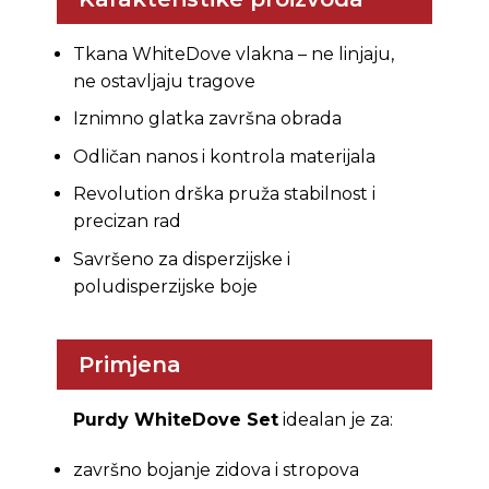
Tkana WhiteDove vlakna – ne linjaju,
ne ostavljaju tragove
Iznimno glatka završna obrada
Odličan nanos i kontrola materijala
Revolution drška pruža stabilnost i
precizan rad
Savršeno za disperzijske i
poludisperzijske boje
Primjena
Purdy WhiteDove Set
idealan je za:
završno bojanje zidova i stropova