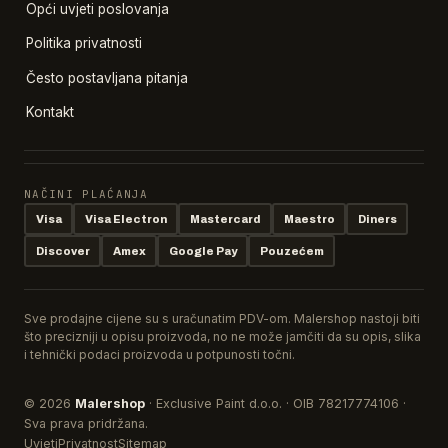
Opći uvjeti poslovanja
Politika privatnosti
Često postavljana pitanja
Kontakt
NAČINI PLAĆANJA
Visa
Visa Electron
Mastercard
Maestro
Diners
Discover
Amex
Google Pay
Pouzećem
Sve prodajne cijene su s uračunatim PDV-om. Malershop nastoji biti
što precizniji u opisu proizvoda, no ne može jamčiti da su opis, slika
i tehnički podaci proizvoda u potpunosti točni.
© 2026
Malershop
· Exclusive Paint d.o.o. · OIB 78217774106 ·
Sva prava pridržana.
Uvjeti
Privatnost
Sitemap