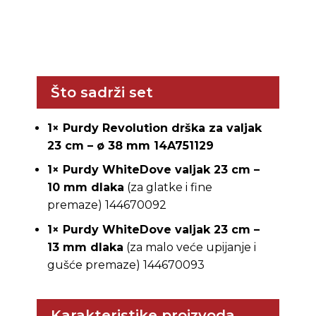
Što sadrži set
1× Purdy Revolution drška za valjak
23 cm – ø 38 mm 14A751129
1× Purdy WhiteDove valjak 23 cm –
10 mm dlaka
(za glatke i fine
premaze) 144670092
1× Purdy WhiteDove valjak 23 cm –
13 mm dlaka
(za malo veće upijanje i
gušće premaze) 144670093
Karakteristike proizvoda