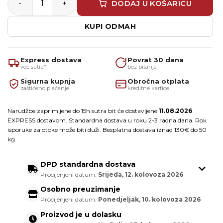
DODAJ U KOŠARICU
KUPI ODMAH
Express dostava
Povrat 30 dana
već sutra*
bez pitanja
Sigurna kupnja
Obročna otplata
zaštićeno plaćanje
kreditne kartice
Narudžbe zaprimljene do 15h sutra bit će dostavljene
11.08.2026
EXPRESS dostavom. Standardna dostava u roku 2-3 radna dana. Rok
isporuke za otoke može biti duži. Besplatna dostava iznad 130€ do 50
kg.
DPD standardna dostava
Procijenjeni datum:
Srijeda, 12. kolovoza 2026
Osobno preuzimanje
Procijenjeni datum:
Ponedjeljak, 10. kolovoza 2026
Proizvod je u dolasku