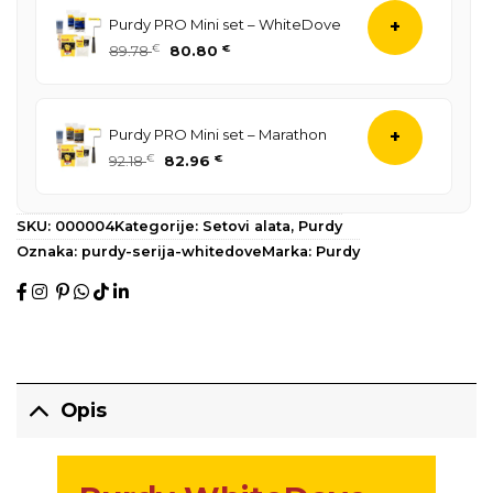
je:
75.71 €.
Purdy PRO Mini set – WhiteDove
+
84.13 €.
Izvorna
Trenutna
89.78
€
80.80
€
cijena
cijena
bila
je:
je:
80.80 €.
Purdy PRO Mini set – Marathon
+
89.78 €.
Izvorna
Trenutna
92.18
€
82.96
€
cijena
cijena
bila
je:
je:
82.96 €.
SKU:
000004
Kategorije:
Setovi alata
,
Purdy
92.18 €.
Oznaka:
purdy-serija-whitedove
Marka:
Purdy
Opis