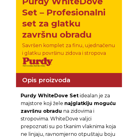
Purdy WhiteDove
Set – Profesionalni
set za glatku
završnu obradu
Savršen komplet za finu, ujednačenu
i glatku površinu zidova i stropova
Opis proizvoda
Purdy WhiteDove Set
idealan je za
majstore koji žele
najglatkiju moguću
završnu obradu
na zidovima i
stropovima. WhiteDove valjci
prepoznati su po tkanim vlaknima koja
ne linjaju, ravnomjerno otpuštaju boju