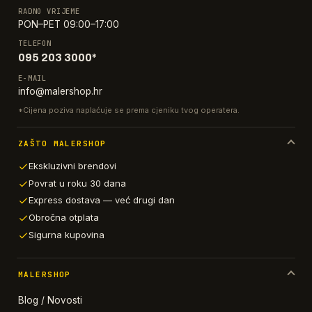
RADNO VRIJEME
PON–PET 09:00–17:00
TELEFON
095 203 3000*
E-MAIL
info@malershop.hr
*Cijena poziva naplaćuje se prema cjeniku tvog operatera.
ZAŠTO MALERSHOP
Ekskluzivni brendovi
Povrat u roku 30 dana
Express dostava — već drugi dan
Obročna otplata
Sigurna kupovina
MALERSHOP
Blog / Novosti