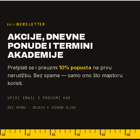
NEWSLETTER
AKCIJE, DNEVNE
PONUDE I TERMINI
AKADEMIJE
Pretplati se i preuzmi
10% popusta
na prvu
narudžbu. Bez spama — samo ono što majstoru
koristi.
UPIŠI EMAIL I PREUZMI KOD
BEZ SPAMA · ODJAVA U JEDNOM KLIKU
10
20
30
40
50
60