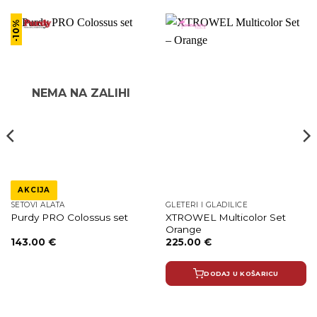
-10%
NEMA NA ZALIHI
AKCIJA
SETOVI ALATA
GLETERI I GLADILICE
XTROWEL Multicolor Set
Purdy PRO Colossus set
Orange
Izvorna
Trenutna
143.00
€
225.00
€
cijena
cijena
bila
je:
je:
143.00 €.
DODAJ U KOŠARICU
158.89 €.