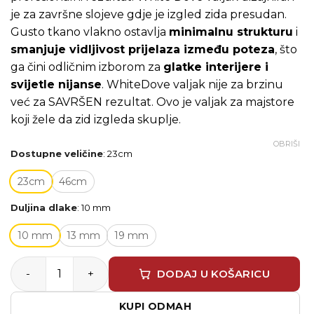
je za završne slojeve gdje je izgled zida presudan.
Gusto tkano vlakno ostavlja
minimalnu strukturu
i
smanjuje vidljivost prijelaza između poteza
, što
ga čini odličnim izborom za
glatke interijere i
svijetle nijanse
. WhiteDove valjak nije za brzinu
već za SAVRŠEN rezultat. Ovo je valjak za majstore
koji žele da zid izgleda skuplje.
OBRIŠI
Dostupne veličine
:
23cm
23cm
46cm
Duljina dlake
:
10 mm
10 mm
13 mm
19 mm
Purdy WhiteDove valjak količina
DODAJ U KOŠARICU
KUPI ODMAH