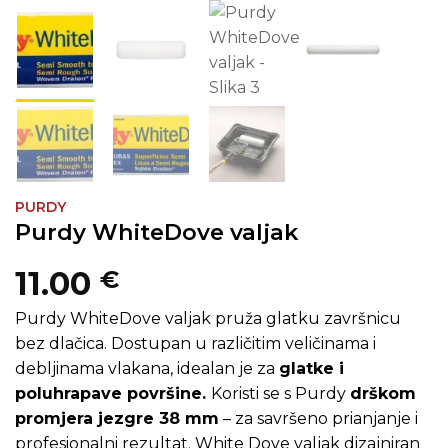
PURDY
Purdy WhiteDove valjak
11.00
€
Purdy WhiteDove valjak pruža glatku završnicu
bez dlačica. Dostupan u različitim veličinama i
debljinama vlakana, idealan je za
glatke i
poluhrapave površine.
Koristi se s Purdy
drškom
promjera jezgre 38 mm
– za savršeno prianjanje i
profesionalni rezultat. White Dove valjak dizajniran