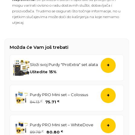
mogu varirati ovisno o radu dostavnih službi, dobavljača i
proizvođača. Trudimo se osigurati što točnije informacije, no u
rijetkim slučajevima može doći do kašnjenja na koje nemamo
utjecaj.
Možda će Vam još trebati
Složi svoj Purdy "ProExtra" set alata
+
Uštedite
15%
Purdy PRO Mini set – Colossus
+
Izvorna
Trenutna
84.13
€
75.71
€
cijena
cijena
bila
je:
je:
75.71 €.
Purdy PRO Mini set – WhiteDove
+
84.13 €.
Izvorna
Trenutna
89.78
€
80.80
€