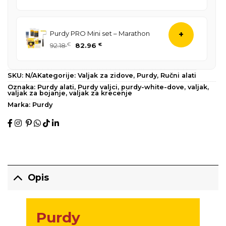
cijena
cijena
bila
je:
je:
80.80 €.
Purdy PRO Mini set – Marathon
+
89.78 €.
Izvorna
Trenutna
92.18
€
82.96
€
cijena
cijena
bila
je:
je:
82.96 €.
SKU:
N/A
Kategorije:
Valjak za zidove
,
Purdy
,
Ručni alati
92.18 €.
Oznaka:
Purdy alati
,
Purdy valjci
,
purdy-white-dove
,
valjak
,
valjak za bojanje
,
valjak za krecenje
Marka:
Purdy
Opis
Purdy