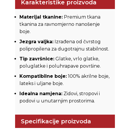
Karakteristike proizvoda
Materijal tkanine:
Premium tkana
tkanina za ravnomjerno nanošenje
boje.
Jezgra valjka:
Izrađena od čvrstog
polipropilena za dugotrajnu stabilnost.
Tip završnice:
Glatke, vrlo glatke,
poluglatke i poluhrapave površine.
Kompatibilne boje:
100% akrilne boje,
lateks i uljane boje.
Idealna namjena:
Zidovi, stropovi i
podovi u unutarnjim prostorima.
Specifikacije proizvoda