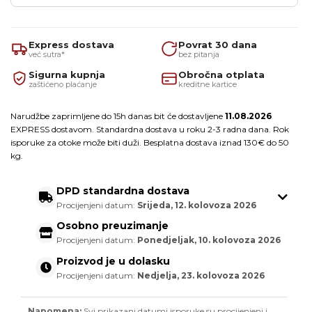
Express dostava
Povrat 30 dana
već sutra*
bez pitanja
Sigurna kupnja
Obročna otplata
zaštićeno plaćanje
kreditne kartice
Narudžbe zaprimljene do 15h danas bit će dostavljene
11.08.2026
EXPRESS dostavom. Standardna dostava u roku 2-3 radna dana. Rok
isporuke za otoke može biti duži. Besplatna dostava iznad 130€ do 50
kg.
DPD standardna dostava
Procijenjeni datum:
Srijeda, 12. kolovoza 2026
Osobno preuzimanje
Procijenjeni datum:
Ponedjeljak, 10. kolovoza 2026
Proizvod je u dolasku
Procijenjeni datum:
Nedjelja, 23. kolovoza 2026
Napomena:
Svi prikazani datumi isporuke su procijenjeni i