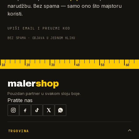
narudžbu. Bez spama — samo ono što majstoru
koristi.
UPIŠI EMAIL I PREUZMI KOD
BEZ SPAMA · ODJAVA U JEDNOM KLIKU
10
20
30
40
50
60
maler
shop
Pouzdan partner u svakom sloju boje.
Pratite nas
TRGOVINA