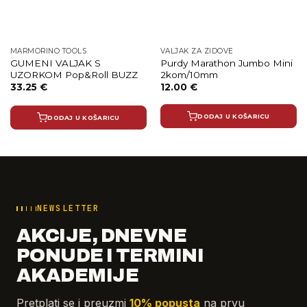
MARMORINO TOOLS
VALJAK ZA ZIDOVE
GUMENI VALJAK S
Purdy Marathon Jumbo Mini
UZORKOM Pop&Roll BUZZ
2kom/10mm
33.25
€
12.00
€
DODAJ U KOŠARICU
DODAJ U KOŠARICU
NEWSLETTER
AKCIJE, DNEVNE
PONUDE I TERMINI
AKADEMIJE
Pretplati se i preuzmi
10% popusta
na prvu