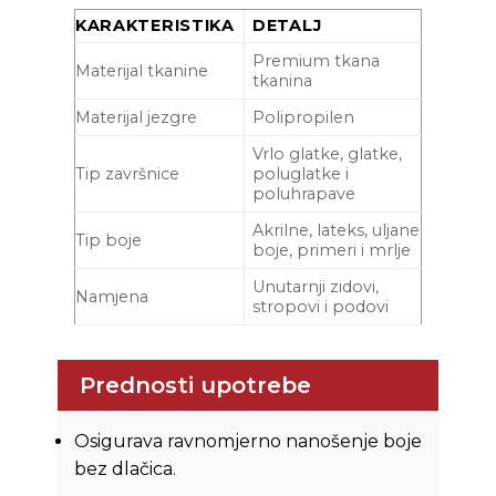
KARAKTERISTIKA
DETALJ
Premium tkana
Materijal tkanine
tkanina
Materijal jezgre
Polipropilen
Vrlo glatke, glatke,
Tip završnice
poluglatke i
poluhrapave
Akrilne, lateks, uljane
Tip boje
boje, primeri i mrlje
Unutarnji zidovi,
Namjena
stropovi i podovi
Prednosti upotrebe
Osigurava ravnomjerno nanošenje boje
bez dlačica.