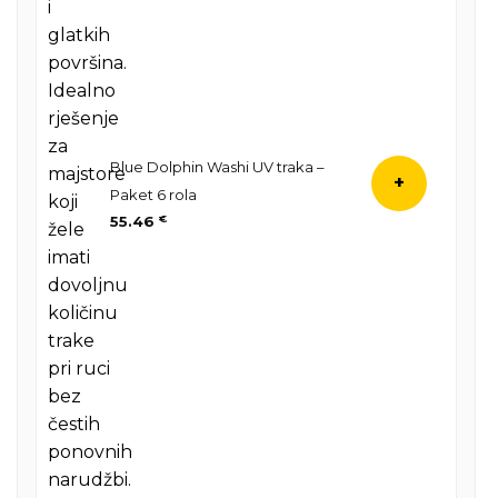
Blue Dolphin Washi UV traka –
+
Paket 6 rola
55.46
€