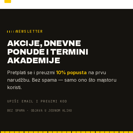
NEWSLETTER
AKCIJE, DNEVNE
PONUDE I TERMINI
AKADEMIJE
Pretplati se i preuzmi
10% popusta
na prvu
narudžbu. Bez spama — samo ono što majstoru
koristi.
UPIŠI EMAIL I PREUZMI KOD
BEZ SPAMA · ODJAVA U JEDNOM KLIKU