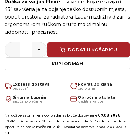
Ručka za valjak Flexi
s osovinom koja se savija do
45° savršena je za bojanje teško dostupnih mjesta,
poput prostora iza radijatora. Lagan i izdržljiv dizajn s
ergonomskom ručkom pruža maksimalnu
udobnost i preciznost.
Ručka za valjak Flexi 10cm količina
DODAJ U KOŠARICU
KUPI ODMAH
Express dostava
Povrat 30 dana
već sutra*
bez pitanja
Sigurna kupnja
Obročna otplata
zaštićeno plaćanje
kreditne kartice
Narudžbe zaprimljene do 15h danas bit će dostavljene
07.08.2026
EXPRESS dostavom. Standardna dostava u roku 2-3 radna dana. Rok
isporuke za otoke može biti duži. Besplatna dostava iznad 130€ do 50
kg.