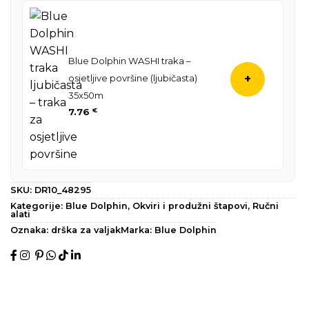
Blue Dolphin WASHI traka –
osjetljive površine (ljubičasta)
+
35x50m
7.76
€
SKU:
DR10_48295
Kategorije:
Blue Dolphin
,
Okviri i produžni štapovi
,
Ručni
alati
Oznaka:
drška za valjak
Marka:
Blue Dolphin