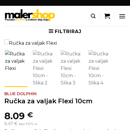
Skip
to
content
FILTRIRAJ
BLUE DOLPHIN
Ručka za valjak Flexi 10cm
8.09
€
6.47 €
bez PDV-a