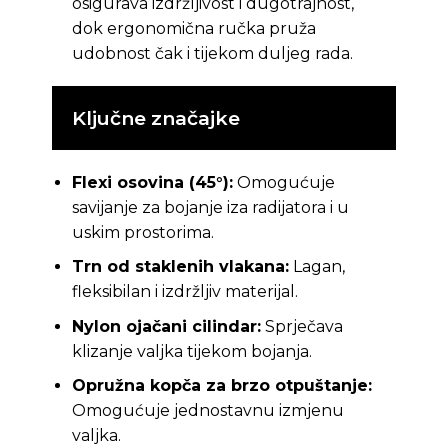
osigurava izdržljivost i dugotrajnost,
dok ergonomična ručka pruža
udobnost čak i tijekom duljeg rada.
Ključne značajke
Flexi osovina (45°):
Omogućuje
savijanje za bojanje iza radijatora i u
uskim prostorima.
Trn od staklenih vlakana:
Lagan,
fleksibilan i izdržljiv materijal.
Nylon ojačani cilindar:
Sprječava
klizanje valjka tijekom bojanja.
Opružna kopča za brzo otpuštanje:
Omogućuje jednostavnu izmjenu
valjka.