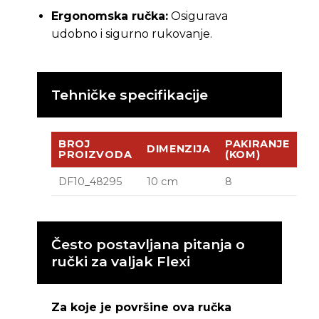
Ergonomska ručka:
Osigurava
udobno i sigurno rukovanje.
Tehničke specifikacije
BROJ
PAKIRANJE
DIMENZIJA
PROIZVODA
(KOM)
DF10_48295
10 cm
8
Često postavljana pitanja o
ručki za valjak Flexi
Za koje je površine ova ručka