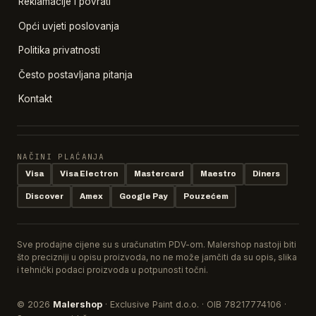
Reklamacije i povrati
Opći uvjeti poslovanja
Politika privatnosti
Često postavljana pitanja
Kontakt
NAČINI PLAĆANJA
Visa
Visa Electron
Mastercard
Maestro
Diners
Discover
Amex
Google Pay
Pouzećem
Sve prodajne cijene su s uračunatim PDV-om. Malershop nastoji biti
što precizniji u opisu proizvoda, no ne može jamčiti da su opis, slika
i tehnički podaci proizvoda u potpunosti točni.
© 2026
Malershop
· Exclusive Paint d.o.o. · OIB 78217774106 ·