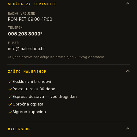
SLUŽBA ZA KORISNIKE
RADNO VRIJEME
PON–PET 09:00–17:00
TELEFON
095 203 3000*
E-MAIL
info@malershop.hr
*Cijena poziva naplaćuje se prema cjeniku tvog operatera.
ZAŠTO MALERSHOP
Ekskluzivni brendovi
Povrat u roku 30 dana
Express dostava — već drugi dan
Obročna otplata
Sigurna kupovina
MALERSHOP