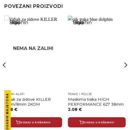
POVEZANI PROIZVODI
NEMA NA ZALIHI
RUČNI ALATI
TRAKE I FOLIJE
ODABIR MAJSTORA
Valjak za zidove KILLER
Maskirna traka HIGH
10cm/8mm 2KOM
PERFORMANCE 627 38mm
1.68
€
2.08
€
DODAJ U KOŠARICU
DODAJ U KOŠARICU