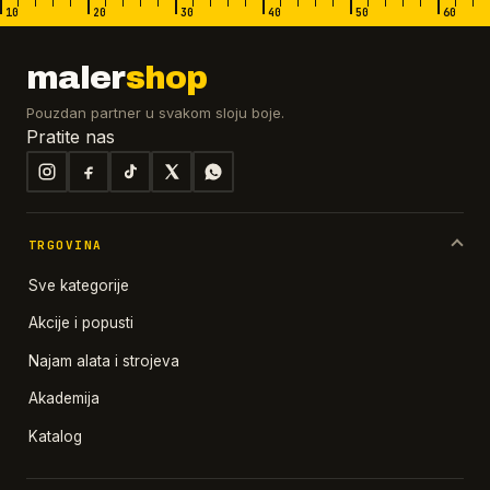
10
20
30
40
50
60
maler
shop
Pouzdan partner u svakom sloju boje.
Pratite nas
TRGOVINA
Sve kategorije
Akcije i popusti
Najam alata i strojeva
Akademija
Katalog