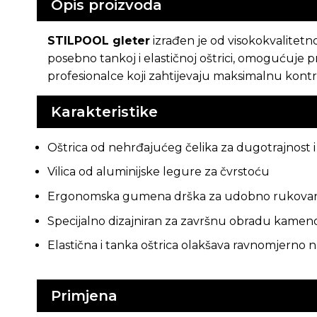
Opis proizvoda
STILPOOL gleter
izrađen je od visokokvalitet
posebno tankoj i elastičnoj oštrici, omogućuje 
profesionalce koji zahtijevaju maksimalnu kontro
Karakteristike
Oštrica od nehrđajućeg čelika za dugotrajnost 
Vilica od aluminijske legure za čvrstoću
Ergonomska gumena drška za udobno rukova
Specijalno dizajniran za završnu obradu kamen
Elastična i tanka oštrica olakšava ravnomjerno 
Primjena