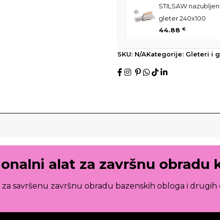
STILSAW nazubljen
gleter 240x100
44.88
€
SKU:
N/A
Kategorije:
Gleteri i g
ionalni alat za završnu obradu
a za savršenu završnu obradu bazenskih obloga i drugih 