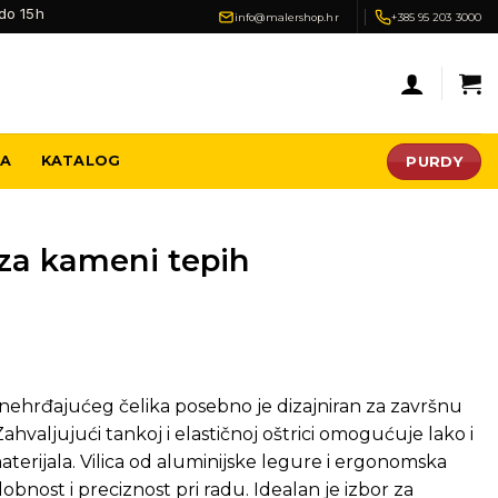
do 15h
info@malershop.hr
+385 95 203 3000
PURDY
JA
KATALOG
r za kameni tepih
 nehrđajućeg čelika posebno je dizajniran za završnu
valjujući tankoj i elastičnoj oštrici omogućuje lako i
erijala. Vilica od aluminijske legure i ergonomska
nost i preciznost pri radu. Idealan je izbor za