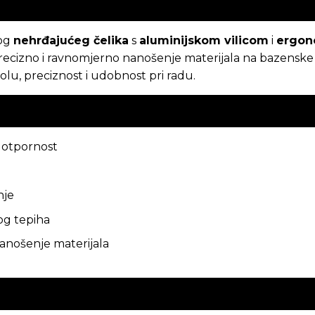
nog
nehrđajućeg čelika
s
aluminijskom vilicom
i
ergo
precizno i ravnomjerno nanošenje materijala na bazenske o
lu, preciznost i udobnost pri radu.
i otpornost
nje
og tepiha
nanošenje materijala