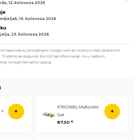
eda, 12. kolovoza 2026
je
edjeljak, 10. kolovoza 2026
sku
elja, 23. kolovoza 2026
mi isporuke su procijenjeni i mogu varirati ovisno o radu dostavnih
. Trudimo se osigurati što točnije informacije, no u rijetkim
enja na koje nemamo utjecaj.
i
XTROWEL Multicolor
 s
+
+
Set
87.50
€