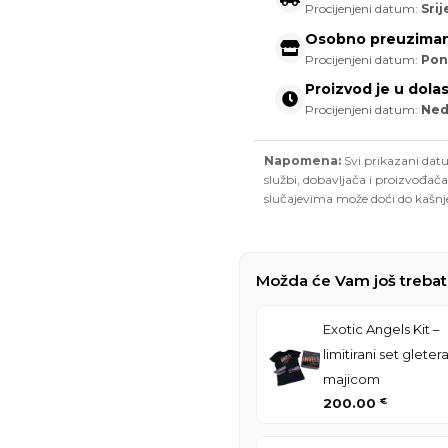
Procijenjeni datum:
Srij
Osobno preuziman
Procijenjeni datum:
Pon
Proizvod je u dola
Procijenjeni datum:
Nedj
Napomena:
Svi prikazani datu
službi, dobavljača i proizvođača
slučajevima može doći do kašnj
Možda će Vam još trebat
Exotic Angels Kit –
limitirani set gletera
majicom
200.00
€