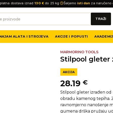
platna dostava iznad
130 €
do 25 kg
Šaljemo
isti dan
za naručeno 
NAJAM ALATA I STROJEVA
AKCIJE I POPUSTI
AKADEMI
MARMORINO TOOLS
Stilpool glete
AKCIJA
28.19
€
Stilpool gleter izrađen od
obradu kamenog tepiha. Zah
ravnomjerno nanošenje mat
gumena drška pružaju udob