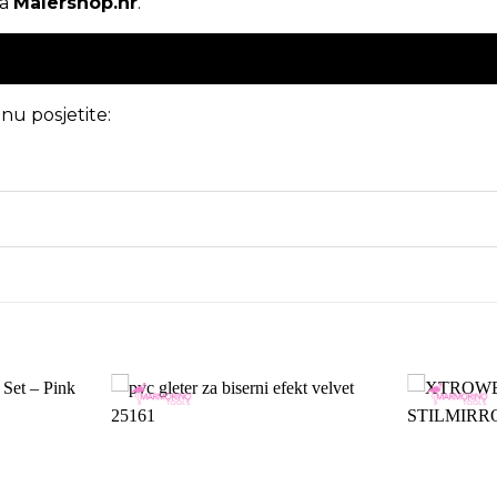
na
Malershop.hr
.
nu posjetite: