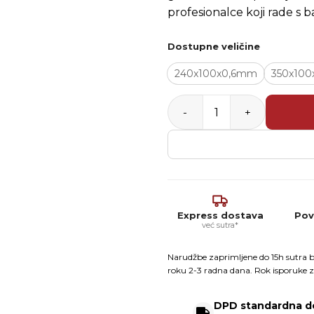
profesionalce koji rade s
Dostupne veličine
240x100x0,6mm
350x100
Stilpool gleter za kameni t
Express dostava
Pov
već sutra*
Narudžbe zaprimljene do 15h sutra b
roku 2-3 radna dana. Rok isporuke z
DPD standardna d