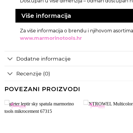
Dostupan u više dimenzija – odmah dostupan 
Više informacija
Za više informacija o brendu i njihovom asortima
www.marmorinotools.hr
Dodatne informacije
Recenzije (0)
POVEZANI PROIZVODI