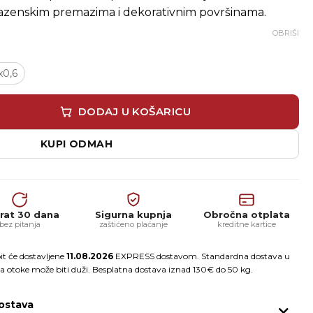
 bazenskim premazima i dekorativnim površinama.
OBRIŠI
x0,6
epih količina
DODAJ U KOŠARICU
KUPI ODMAH
rat 30 dana
Sigurna kupnja
Obročna otplata
bez pitanja
zaštićeno plaćanje
kreditne kartice
it će dostavljene
11.08.2026
EXPRESS dostavom. Standardna dostava u
a otoke može biti duži. Besplatna dostava iznad 130€ do 50 kg.
ostava