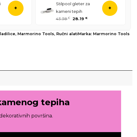
i
Stilpool gleter za
+
+
kameni tepih
43.38
€
28.19
€
ladilice
,
Marmorino Tools
,
Ručni alati
Marka:
Marmorino Tools
 kamenog tepiha
dekorativnih površina.