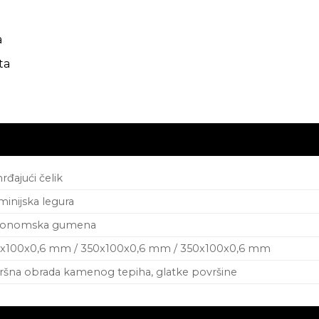
a
ta
rđajući čelik
minijska legura
gonomska gumena
x100x0,6 mm / 350x100x0,6 mm / 350x100x0,6 mm
ršna obrada kamenog tepiha, glatke površine