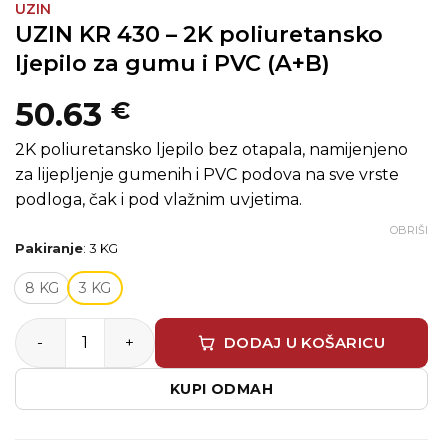
UZIN
UZIN KR 430 – 2K poliuretansko
ljepilo za gumu i PVC (A+B)
50.63
€
2K poliuretansko ljepilo bez otapala, namijenjeno
za lijepljenje gumenih i PVC podova na sve vrste
podloga, čak i pod vlažnim uvjetima.
OBRIŠI
Pakiranje
:
3 KG
8 KG
3 KG
UZIN KR 430 – 2K poliuretansko ljepilo za gumu i PVC (A+
DODAJ U KOŠARICU
KUPI ODMAH