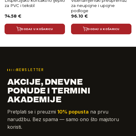
Disperzijsko kontaktno ljepilo
Višenamjenski predpremaz
za PVC i tekstil
za neupojne i upojne
podloge
74.58
€
96.10
€
DODAJ U KOŠARICU
DODAJ U KOŠARICU
NEWSLETTER
AKCIJE, DNEVNE
PONUDE I TERMINI
AKADEMIJE
Pretplati se i preuzmi
10% popusta
na prvu
narudžbu. Bez spama — samo ono što majstoru
koristi.