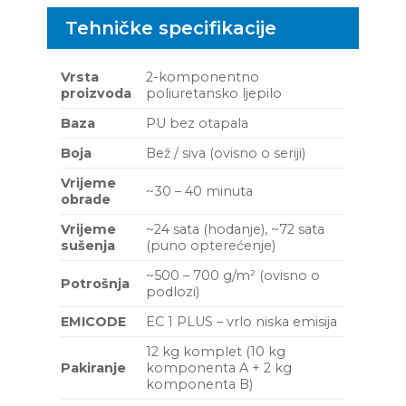
Tehničke specifikacije
Vrsta
2-komponentno
proizvoda
poliuretansko ljepilo
Baza
PU bez otapala
Boja
Bež / siva (ovisno o seriji)
Vrijeme
~30 – 40 minuta
obrade
Vrijeme
~24 sata (hodanje), ~72 sata
sušenja
(puno opterećenje)
~500 – 700 g/m² (ovisno o
Potrošnja
podlozi)
EMICODE
EC 1 PLUS – vrlo niska emisija
12 kg komplet (10 kg
Pakiranje
komponenta A + 2 kg
komponenta B)