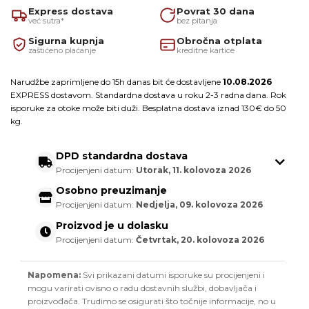
Express dostava
Povrat 30 dana
već sutra*
bez pitanja
Sigurna kupnja
Obročna otplata
zaštićeno plaćanje
kreditne kartice
Narudžbe zaprimljene do 15h danas bit će dostavljene
10.08.2026
EXPRESS dostavom. Standardna dostava u roku 2-3 radna dana. Rok
isporuke za otoke može biti duži. Besplatna dostava iznad 130€ do 50
kg.
DPD standardna dostava
Procijenjeni datum:
Utorak, 11. kolovoza 2026
Osobno preuzimanje
Procijenjeni datum:
Nedjelja, 09. kolovoza 2026
Proizvod je u dolasku
Procijenjeni datum:
Četvrtak, 20. kolovoza 2026
Napomena:
Svi prikazani datumi isporuke su procijenjeni i
mogu varirati ovisno o radu dostavnih službi, dobavljača i
proizvođača. Trudimo se osigurati što točnije informacije, no u