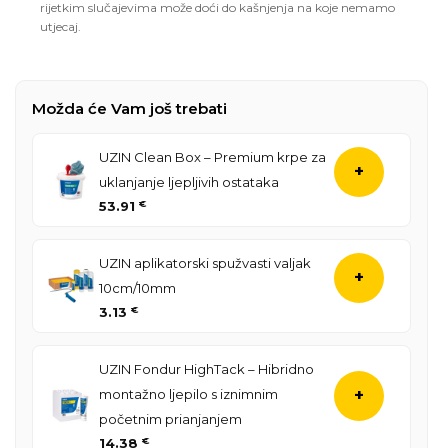
rijetkim slučajevima može doći do kašnjenja na koje nemamo
utjecaj.
Možda će Vam još trebati
UZIN Clean Box – Premium krpe za
+
uklanjanje ljepljivih ostataka
53.91
€
UZIN aplikatorski spužvasti valjak
+
10cm/10mm
3.13
€
UZIN Fondur HighTack – Hibridno
montažno ljepilo s iznimnim
+
početnim prianjanjem
14.38
€