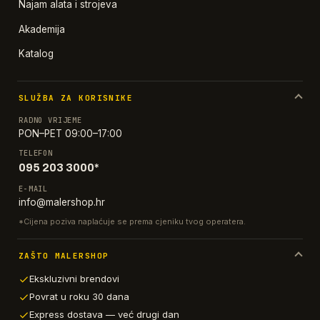
Najam alata i strojeva
Akademija
Katalog
SLUŽBA ZA KORISNIKE
RADNO VRIJEME
PON–PET 09:00–17:00
TELEFON
095 203 3000*
E-MAIL
info@malershop.hr
*Cijena poziva naplaćuje se prema cjeniku tvog operatera.
ZAŠTO MALERSHOP
Ekskluzivni brendovi
Povrat u roku 30 dana
Express dostava — već drugi dan