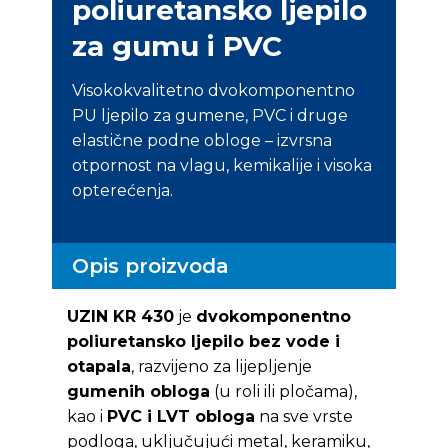
poliuretansko ljepilo
za gumu i PVC
Visokokvalitetno dvokomponentno
PU ljepilo za gumene, PVC i druge
elastične podne obloge – izvrsna
otpornost na vlagu, kemikalije i visoka
opterećenja.
Opis proizvoda
UZIN KR 430
je
dvokomponentno
poliuretansko ljepilo bez vode i
otapala
, razvijeno za lijepljenje
gumenih obloga
(u roli ili pločama),
kao i
PVC i LVT obloga
na sve vrste
podloga, uključujući metal, keramiku,