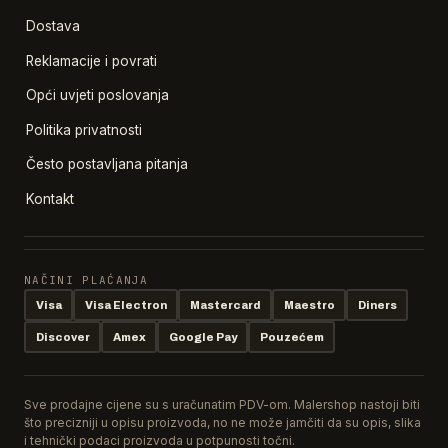
Dostava
Reklamacije i povrati
Opći uvjeti poslovanja
Politika privatnosti
Često postavljana pitanja
Kontakt
NAČINI PLAĆANJA
Visa
Visa Electron
Mastercard
Maestro
Diners
Discover
Amex
Google Pay
Pouzećem
Sve prodajne cijene su s uračunatim PDV-om. Malershop nastoji biti
što precizniji u opisu proizvoda, no ne može jamčiti da su opis, slika
i tehnički podaci proizvoda u potpunosti točni.