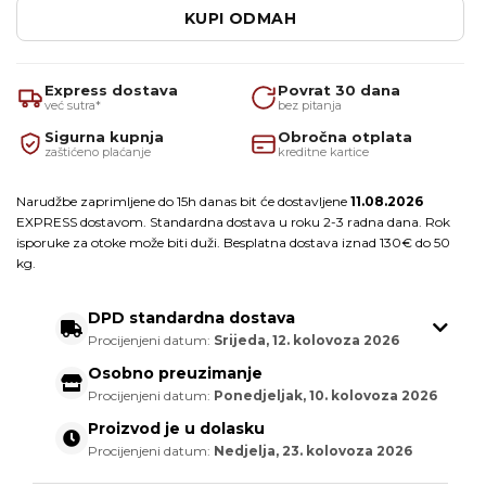
KUPI ODMAH
Express dostava
Povrat 30 dana
već sutra*
bez pitanja
Sigurna kupnja
Obročna otplata
zaštićeno plaćanje
kreditne kartice
Narudžbe zaprimljene do 15h danas bit će dostavljene
11.08.2026
EXPRESS dostavom. Standardna dostava u roku 2-3 radna dana. Rok
isporuke za otoke može biti duži. Besplatna dostava iznad 130€ do 50
kg.
DPD standardna dostava
Procijenjeni datum:
Srijeda, 12. kolovoza 2026
Osobno preuzimanje
Procijenjeni datum:
Ponedjeljak, 10. kolovoza 2026
Proizvod je u dolasku
Procijenjeni datum:
Nedjelja, 23. kolovoza 2026