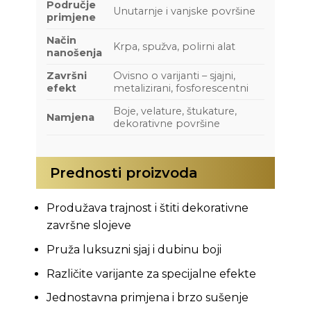
Područje
Unutarnje i vanjske površine
primjene
Način
Krpa, spužva, polirni alat
nanošenja
Završni
Ovisno o varijanti – sjajni,
efekt
metalizirani, fosforescentni
Boje, velature, štukature,
Namjena
dekorativne površine
Prednosti proizvoda
Produžava trajnost i štiti dekorativne
završne slojeve
Pruža luksuzni sjaj i dubinu boji
Različite varijante za specijalne efekte
Jednostavna primjena i brzo sušenje