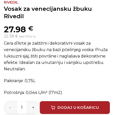
RIVEDIL
Vosak za venecijansku žbuku
Rivedil
27.98
€
22.38 €
bez PDV-a
Cera d’Arte je zaštitni i dekorativni vosak za
venecijansku žbuku na bazi pčelinjeg voska. Pruža
luksuzni sjaj, štiti površine i naglašava dekorativne
efekte. Idealan za unutarnju i vanjsku upotrebu.
Neutralan.
Pakiranje: 0,75L
Potrošnja: 0,044 L/m² (17m2)
Vosak za venecijansku žbuku Rivedil količina
DODAJ U KOŠARICU