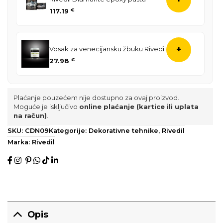
117.19
€
Vosak za venecijansku žbuku Rivedil
+
27.98
€
Plaćanje pouzećem nije dostupno za ovaj proizvod.
Moguće je isključivo
online plaćanje (kartice ili uplata
na račun)
.
SKU:
CDN09
Kategorije:
Dekorativne tehnike
,
Rivedil
Marka:
Rivedil
Opis