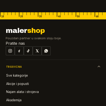
10
20
30
40
50
60
maler
shop
Pouzdan partner u svakom sloju boje.
Pratite nas
TRGOVINA
Sve kategorije
Akcije i popusti
Najam alata i strojeva
Akademija