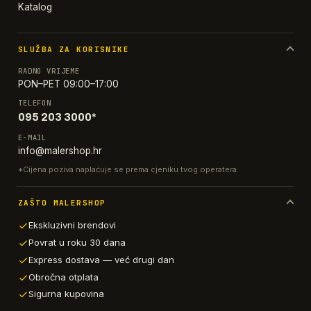
Katalog
SLUŽBA ZA KORISNIKE
RADNO VRIJEME
PON–PET 09:00–17:00
TELEFON
095 203 3000*
E-MAIL
info@malershop.hr
*Cijena poziva naplaćuje se prema cjeniku tvog operatera.
ZAŠTO MALERSHOP
Ekskluzivni brendovi
Povrat u roku 30 dana
Express dostava — već drugi dan
Obročna otplata
Sigurna kupovina