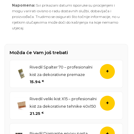
Napomena:
Svi prikazani datumi isporuke su procijenjeni i
mogu varirati ovisno o radu dostavnih službi, dobavljača i
proizvođača. Trudimo se osigurati što točnije informacije, no u
rijetkim slučajevima može doći do kašnjenja na koje nemamo
utjecaj.
Možda će Vam još trebati
Rivedil Spalter 70 – profesionalni
+
kist za dekorativne premaze
15.94
€
Rivedil veliki kist X15 – profesionalni
+
kist za dekorativne tehnike 40x150
21.25
€
Rivedil Diamante epoxy pasta
+