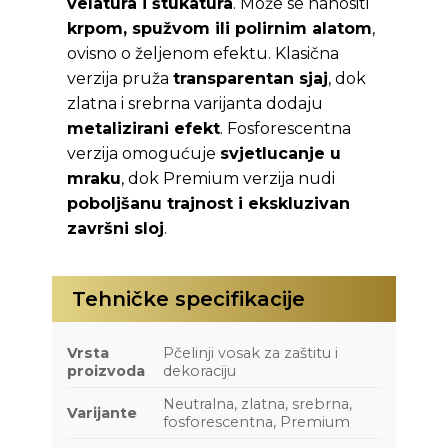
velatura i štukatura
. Može se nanositi
krpom, spužvom ili polirnim alatom
,
ovisno o željenom efektu. Klasična
verzija pruža
transparentan sjaj
, dok
zlatna i srebrna varijanta dodaju
metalizirani efekt
. Fosforescentna
verzija omogućuje
svjetlucanje u
mraku
, dok Premium verzija nudi
poboljšanu trajnost i ekskluzivan
završni sloj
.
Tehničke specifikacije
Vrsta
Pčelinji vosak za zaštitu i
proizvoda
dekoraciju
Neutralna, zlatna, srebrna,
Varijante
fosforescentna, Premium