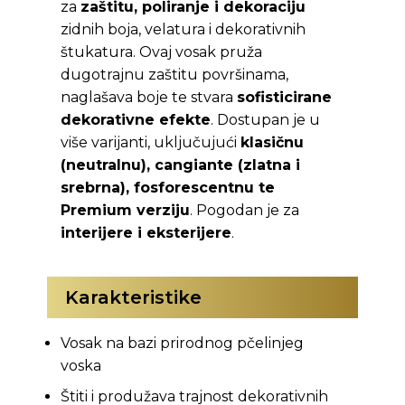
za
zaštitu, poliranje i dekoraciju
zidnih boja, velatura i dekorativnih
štukatura. Ovaj vosak pruža
dugotrajnu zaštitu površinama,
naglašava boje te stvara
sofisticirane
dekorativne efekte
. Dostupan je u
više varijanti, uključujući
klasičnu
(neutralnu), cangiante (zlatna i
srebrna), fosforescentnu te
Premium verziju
. Pogodan je za
interijere i eksterijere
.
Karakteristike
Vosak na bazi prirodnog pčelinjeg
voska
Štiti i produžava trajnost dekorativnih