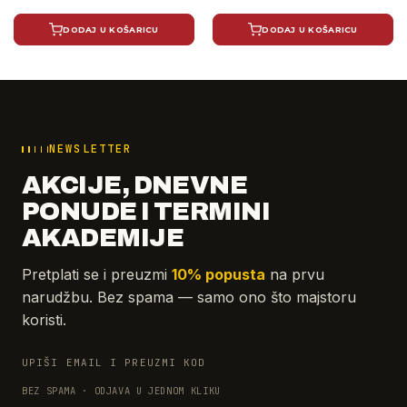
DODAJ U KOŠARICU
DODAJ U KOŠARICU
NEWSLETTER
AKCIJE, DNEVNE
PONUDE I TERMINI
AKADEMIJE
Pretplati se i preuzmi
10% popusta
na prvu
narudžbu. Bez spama — samo ono što majstoru
koristi.
UPIŠI EMAIL I PREUZMI KOD
BEZ SPAMA · ODJAVA U JEDNOM KLIKU