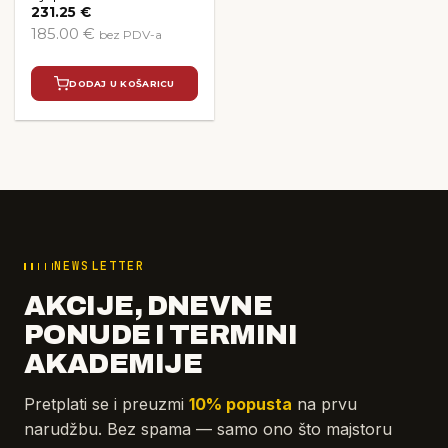
231.25
€
185.00 €
bez PDV-a
DODAJ U KOŠARICU
NEWSLETTER
AKCIJE, DNEVNE
PONUDE I TERMINI
AKADEMIJE
Pretplati se i preuzmi
10% popusta
na prvu
narudžbu. Bez spama — samo ono što majstoru