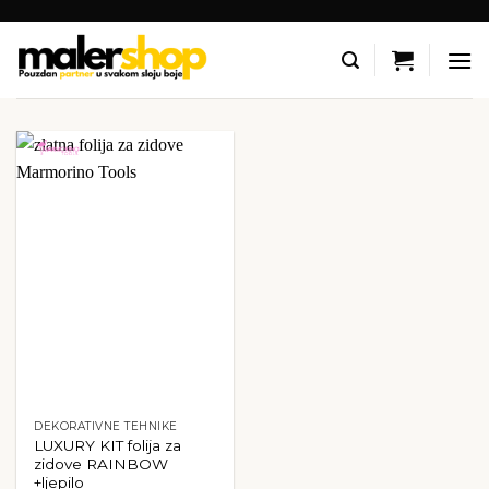
Skip
to
content
DEKORATIVNE TEHNIKE
LUXURY KIT folija za
zidove RAINBOW
+ljepilo