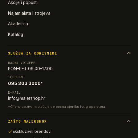
Akcije i popusti
Najam alata i strojeva
Akademija
Katalog
SLUŽBA ZA KORISNIKE
RADNO VRIJEME
PON–PET 09:00–17:00
TELEFON
095 203 3000*
E-MAIL
info@malershop.hr
*Cijena poziva naplaćuje se prema cjeniku tvog operatera.
ZAŠTO MALERSHOP
Ekskluzivni brendovi