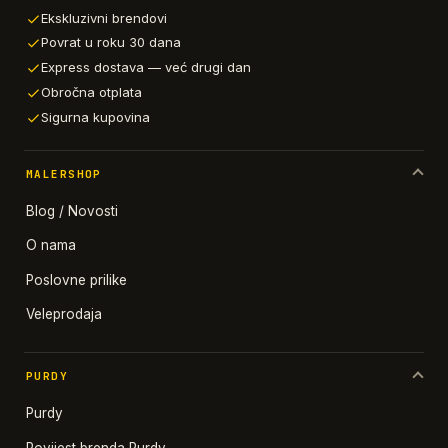
Ekskluzivni brendovi
Povrat u roku 30 dana
Express dostava — već drugi dan
Obročna otplata
Sigurna kupovina
MALERSHOP
Blog / Novosti
O nama
Poslovne prilike
Veleprodaja
PURDY
Purdy
Povijest brenda Purdy