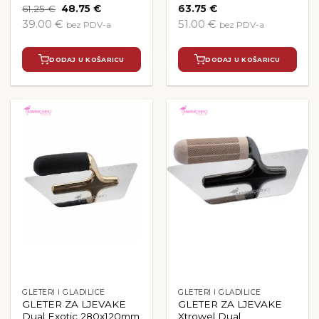
Izvorna
Trenutna
61.25
€
48.75
€
63.75
€
cijena
cijena
39.00 €
51.00 €
bez PDV-a
bez PDV-a
bila
je:
je:
48.75 €.
61.25 €.
DODAJ U KOŠARICU
DODAJ U KOŠARICU
GLETERI I GLADILICE
GLETERI I GLADILICE
GLETER ZA LJEVAKE
GLETER ZA LJEVAKE
Dual Exotic 280x120mm
Xtrowel Dual