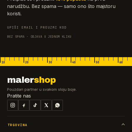
narudžbu. Bez spama — samo ono što majstoru
koristi.
UPIŠI EMAIL I PREUZMI KOD
BEZ SPAMA · ODJAVA U JEDNOM KLIKU
10
20
30
40
50
60
maler
shop
Pouzdan partner u svakom sloju boje.
Pratite nas
TRGOVINA