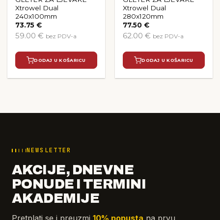
Xtrowel Dual
Xtrowel Dual
240x100mm
280x120mm
73.75
€
77.50
€
59.00 €
62.00 €
bez PDV-a
bez PDV-a
DODAJ U KOŠARICU
DODAJ U KOŠARICU
NEWSLETTER
AKCIJE, DNEVNE
PONUDE I TERMINI
AKADEMIJE
Pretplati se i preuzmi
10% popusta
na prvu