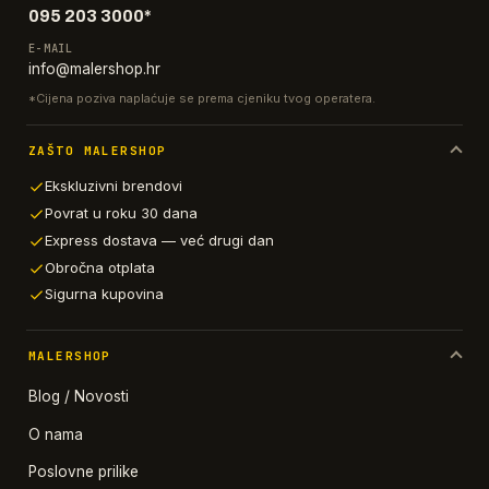
095 203 3000*
E-MAIL
info@malershop.hr
*Cijena poziva naplaćuje se prema cjeniku tvog operatera.
ZAŠTO MALERSHOP
Ekskluzivni brendovi
Povrat u roku 30 dana
Express dostava — već drugi dan
Obročna otplata
Sigurna kupovina
MALERSHOP
Blog / Novosti
O nama
Poslovne prilike