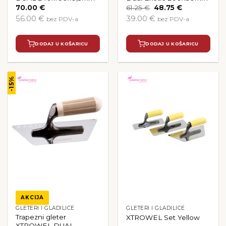
Izvorna
Trenutna
70.00
€
61.25
€
48.75
€
cijena
cijena
56.00 €
39.00 €
bez PDV-a
bez PDV-a
bila
je:
je:
48.75 €.
61.25 €.
DODAJ U KOŠARICU
DODAJ U KOŠARICU
-15%
AKCIJA
GLETERI I GLADILICE
GLETERI I GLADILICE
Trapezni gleter
XTROWEL Set Yellow
XTROWEL DUAL