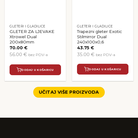
GLETERI I GLADILICE
GLETERI I GLADILICE
GLETER ZA LJEVAKE
Trapezni gleter Exotic
Xtrowel Dual
Stilmirror Dual
200x80mm
240x100x0,6
70.00
€
43.75
€
56.00 €
35.00 €
bez PDV-a
bez PDV-a
DODAJ U KOŠARICU
DODAJ U KOŠARICU
UČITAJ VIŠE PROIZVODA