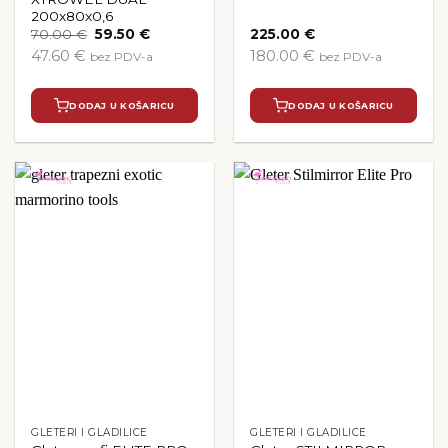
200x80x0,6
Izvorna
Trenutna
70.00
€
59.50
€
225.00
€
cijena
cijena
47.60 €
180.00 €
bez PDV-a
bez PDV-a
bila
je:
je:
59.50 €.
70.00 €.
DODAJ U KOŠARICU
DODAJ U KOŠARICU
GLETERI I GLADILICE
GLETERI I GLADILICE