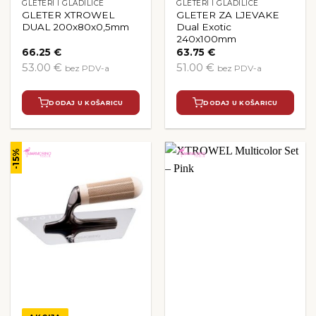
GLETERI I GLADILICE
GLETERI I GLADILICE
GLETER XTROWEL
GLETER ZA LJEVAKE
DUAL 200x80x0,5mm
Dual Exotic
240x100mm
66.25
€
63.75
€
53.00 €
51.00 €
bez PDV-a
bez PDV-a
DODAJ U KOŠARICU
DODAJ U KOŠARICU
-15%