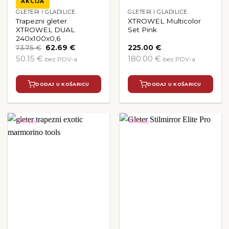
AKCIJA
GLETERI I GLADILICE
GLETERI I GLADILICE
Trapezni gleter
XTROWEL Multicolor
XTROWEL DUAL
Set Pink
240x100x0,6
Izvorna
Trenutna
73.75
€
62.69
€
225.00
€
cijena
cijena
50.15 €
180.00 €
bez PDV-a
bez PDV-a
bila
je:
je:
62.69 €.
73.75 €.
DODAJ U KOŠARICU
DODAJ U KOŠARICU