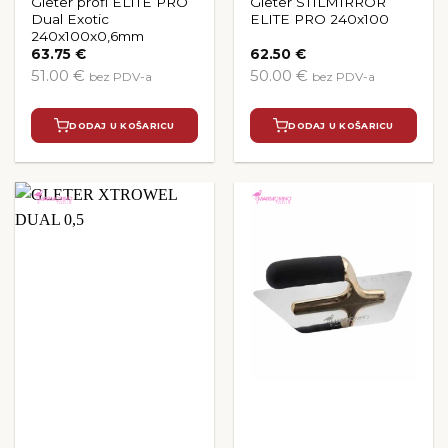
Gleter profi ELITE PRO
Gleter STILMIRROR
Dual Exotic
ELITE PRO 240x100
240x100x0,6mm
63.75
€
62.50
€
51.00 €
50.00 €
bez PDV-a
bez PDV-a
DODAJ U KOŠARICU
DODAJ U KOŠARICU