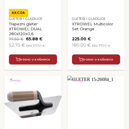
AKCIJA
GLETERI I GLADILICE
GLETERI I GLADILICE
Trapezni gleter
XTROWEL Multicolor
XTROWEL DUAL
Set Orange
280x120x0,6
Izvorna
Trenutna
77.50
€
65.88
€
225.00
€
cijena
cijena
52.70 €
180.00 €
bez PDV-a
bez PDV-a
bila
je:
je:
65.88 €.
77.50 €.
DODAJ U KOŠARICU
DODAJ U KOŠARICU