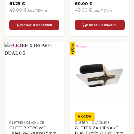
61.25
€
60.00
€
49.00 €
48.00 €
bez PDV-a
bez PDV-a
DODAJ U KOŠARICU
DODAJ U KOŠARICU
-20%
AKCIJA
GLETERI I GLADILICE
GLETERI I GLADILICE
GLETER XTROWEL
GLETER ZA LJEVAKE
DUAL 240x100x0,5mm
Dual Exotic 200x80mm