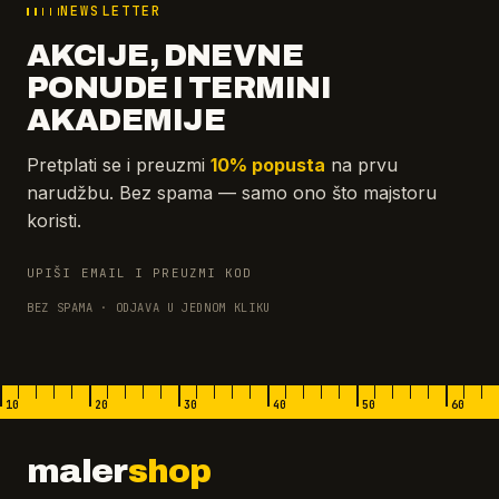
NEWSLETTER
AKCIJE, DNEVNE
PONUDE I TERMINI
AKADEMIJE
Pretplati se i preuzmi
10% popusta
na prvu
narudžbu. Bez spama — samo ono što majstoru
koristi.
UPIŠI EMAIL I PREUZMI KOD
BEZ SPAMA · ODJAVA U JEDNOM KLIKU
10
20
30
40
50
60
maler
shop