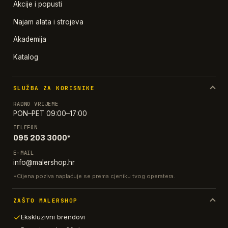
Akcije i popusti
Najam alata i strojeva
Akademija
Katalog
SLUŽBA ZA KORISNIKE
RADNO VRIJEME
PON–PET 09:00–17:00
TELEFON
095 203 3000*
E-MAIL
info@malershop.hr
*Cijena poziva naplaćuje se prema cjeniku tvog operatera.
ZAŠTO MALERSHOP
Ekskluzivni brendovi