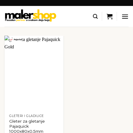
Skip
to
content
GLETERI I GLADILICE
Gleter za gletanje
Pajaquick
1000x80x0,5mm