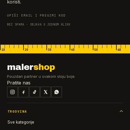
koristi.
UPIŠI EMAIL I PREUZMI KOD
BEZ SPAMA · ODJAVA U JEDNOM KLIKU
10
20
30
40
50
60
maler
shop
Pouzdan partner u svakom sloju boje.
Pratite nas
TRGOVINA
Sve kategorije