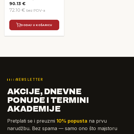
90.13
€
72.10 €
bez PDV-a
DODAJ U KOŠARICU
NEWSLETTER
AKCIJE, DNEVNE
PONUDE I TERMINI
AKADEMIJE
Pretplati se i preuzmi
10% popusta
na prvu
narudžbu. Bez spama — samo ono što majstoru