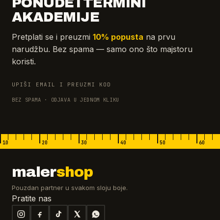
PONUDE I TERMINI
AKADEMIJE
Pretplati se i preuzmi
10% popusta
na prvu
narudžbu. Bez spama — samo ono što majstoru
koristi.
UPIŠI EMAIL I PREUZMI KOD
BEZ SPAMA · ODJAVA U JEDNOM KLIKU
10
20
30
40
50
60
maler
shop
Pouzdan partner u svakom sloju boje.
Pratite nas