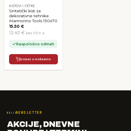
KISTOVI I ČETKE
Sintetički kist za
dekorativne tehnike
Marmorino Tools 150x70
15.50
€
12.40 €
bez PDV-a
Raspoloživo odmah
DODAJ U KOŠARICU
NEWSLETTER
AKCIJE, DNEVNE