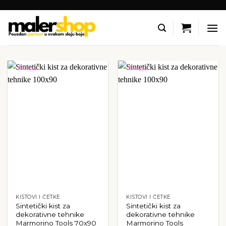
Skip
to
content
KISTOVI I ČETKE
KISTOVI I ČETKE
Sintetički kist za
Sintetički kist za
dekorativne tehnike
dekorativne tehnike
Marmorino Tools 70x90
Marmorino Tools