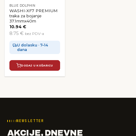
BLUE DOLPHIN
WASHI-XF7 PREMIUM
traka za bojanje
37.1mmx40m
10.94
€
8.75 €
bez PDV-a
U dolasku · 7–14
dana
DODAJ U KOŠARICU
NEWSLETTER
AKCIJE, DNEVNE