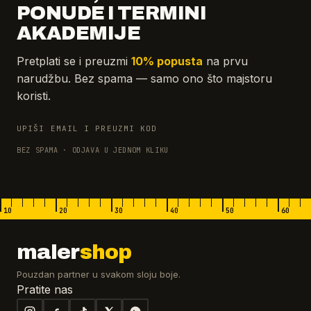
PONUDE I TERMINI
AKADEMIJE
Pretplati se i preuzmi
10% popusta
na prvu
narudžbu. Bez spama — samo ono što majstoru
koristi.
UPIŠI EMAIL I PREUZMI KOD
BEZ SPAMA · ODJAVA U JEDNOM KLIKU
10
20
30
40
50
60
maler
shop
Pouzdan partner u svakom sloju boje.
Pratite nas