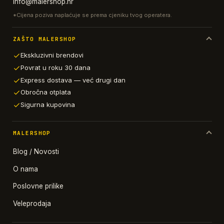
info@malershop.hr
*Cijena poziva naplaćuje se prema cjeniku tvog operatera.
ZAŠTO MALERSHOP
Ekskluzivni brendovi
Povrat u roku 30 dana
Express dostava — već drugi dan
Obročna otplata
Sigurna kupovina
MALERSHOP
Blog / Novosti
O nama
Poslovne prilike
Veleprodaja