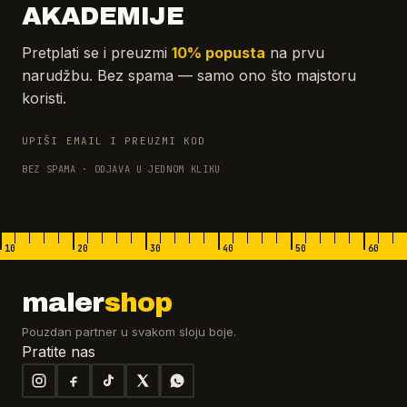
AKADEMIJE
Pretplati se i preuzmi
10% popusta
na prvu
narudžbu. Bez spama — samo ono što majstoru
koristi.
UPIŠI EMAIL I PREUZMI KOD
BEZ SPAMA · ODJAVA U JEDNOM KLIKU
10
20
30
40
50
60
maler
shop
Pouzdan partner u svakom sloju boje.
Pratite nas