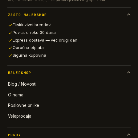
*Cijena poziva naplaćuje se prema cjeniku tvog operatera.
ZAŠTO MALERSHOP
Ekskluzivni brendovi
Povrat u roku 30 dana
Express dostava — već drugi dan
Obročna otplata
Sigurna kupovina
MALERSHOP
Blog / Novosti
O nama
Poslovne prilike
Veleprodaja
PURDY