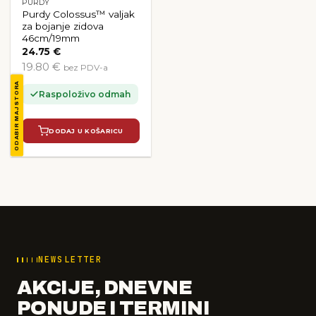
PURDY
Purdy Colossus™ valjak
za bojanje zidova
46cm/19mm
24.75
€
19.80 €
bez PDV-a
ODABIR MAJSTORA
Raspoloživo odmah
DODAJ U KOŠARICU
NEWSLETTER
AKCIJE, DNEVNE
PONUDE I TERMINI