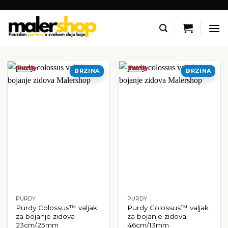
Skip
to
content
BRZINA
BRZINA
PURDY
PURDY
Purdy Colossus™ valjak
Purdy Colossus™ valjak
za bojanje zidova
za bojanje zidova
23cm/25mm
46cm/13mm