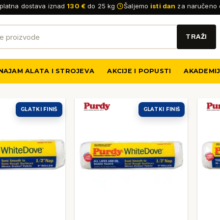
platna dostava iznad
130 €
do 25 kg
Šaljemo
isti dan
za naručeno 
NAJAM ALATA I STROJEVA
AKCIJE I POPUSTI
AKADEMI
GLATKI FINIŠ
GLATKI FINIŠ