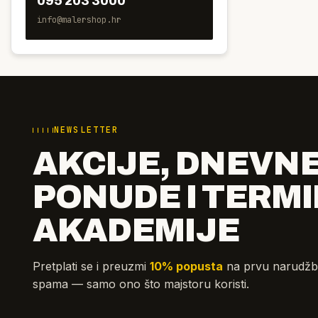
095 203 3000
Namjena valjka
info@malershop.hr
Dužina vlakana (nap)
Duljina dlake
Vrsta vlakana
NEWSLETTER
AKCIJE, DNEVN
PONUDE I TERMI
AKADEMIJE
Pretplati se i preuzmi
10% popusta
na prvu narudžb
spama — samo ono što majstoru koristi.