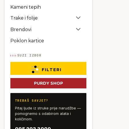
Kameni tepih
Trake i folije
Brendovi
Poklon kartice
SUZI IZBOR
FILTERI
Dostupnost
PURDY SHOP
Vrsta alata
TREBAŠ SAVJET?
Dostupne veličine
Pitaj ljude iz struke prije narudžbe —
pomognemo s odabirom alata i
Serija
količinom.