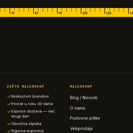
70
80
90
100
110
1
ZAŠTO MALERSHOP
MALERSHOP
Ekskluzivni brendovi
Blog / Novosti
Povrat u roku 30 dana
O nama
Express dostava — već
drugi dan
Poslovne prilike
Obročna otplata
Veleprodaja
Sigurna kupovina