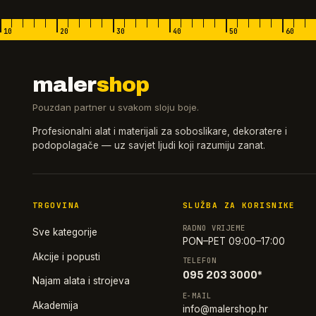
10
20
30
40
50
60
maler
shop
Pouzdan partner u svakom sloju boje.
Profesionalni alat i materijali za soboslikare, dekoratere i
podopolagače — uz savjet ljudi koji razumiju zanat.
TRGOVINA
SLUŽBA ZA KORISNIKE
RADNO VRIJEME
Sve kategorije
PON–PET 09:00–17:00
Akcije i popusti
TELEFON
095 203 3000*
Najam alata i strojeva
E-MAIL
Akademija
info@malershop.hr