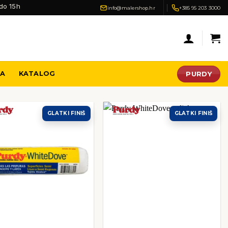
do 15h
info@malershop.hr
+385 95 203 3000
PURDY
JA
KATALOG
GLATKI FINIŠ
GLATKI FINIŠ