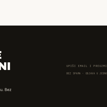
E
NI
UPIŠI EMAIL I PREUZM
BEZ SPAMA · ODJAVA U JEDN
u. Bez