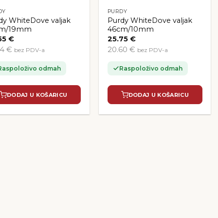
DY
PURDY
dy WhiteDove valjak
Purdy WhiteDove valjak
cm/19mm
46cm/10mm
55
€
25.75
€
44 €
20.60 €
bez PDV-a
bez PDV-a
Raspoloživo odmah
Raspoloživo odmah
DODAJ U KOŠARICU
DODAJ U KOŠARICU