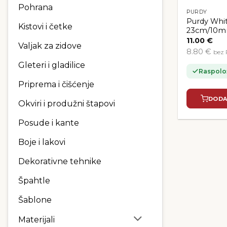
Pohrana
PURDY
Purdy Whit
Kistovi i četke
23cm/10
11.00
€
Valjak za zidove
8.80 €
bez
Gleteri i gladilice
Raspolo
Priprema i čišćenje
DODA
Okviri i produžni štapovi
Posude i kante
Boje i lakovi
Dekorativne tehnike
Špahtle
Šablone
Materijali