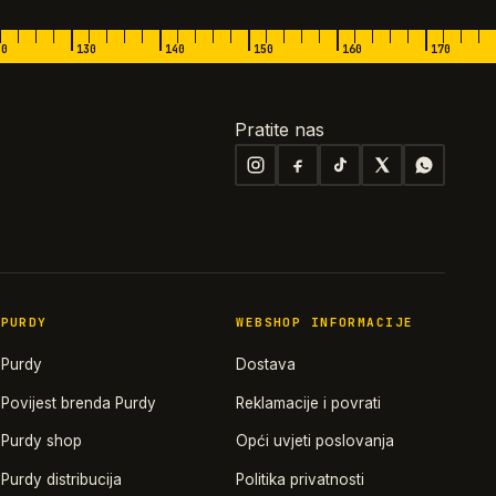
20
130
140
150
160
170
Pratite nas
PURDY
WEBSHOP INFORMACIJE
Purdy
Dostava
Povijest brenda Purdy
Reklamacije i povrati
Purdy shop
Opći uvjeti poslovanja
Purdy distribucija
Politika privatnosti