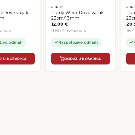
PURDY
PUR
eDove valjak
Purdy WhiteDove valjak
Pur
mm
23cm/13mm
23
12.00
€
20.
9.60 €
16.
 PDV-a
bez PDV-a
živo odmah
Raspoloživo odmah
J U KOŠARICU
DODAJ U KOŠARICU