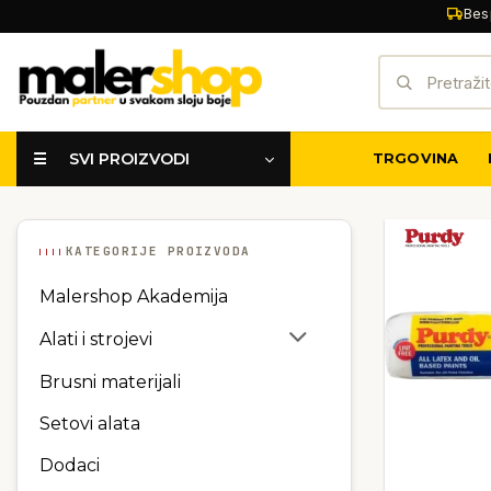
Skip
Bes
to
Pretraži:
content
☰ SVI PROIZVODI
TRGOVINA
KATEGORIJE PROIZVODA
Malershop Akademija
Alati i strojevi
Brusni materijali
Setovi alata
Dodaci