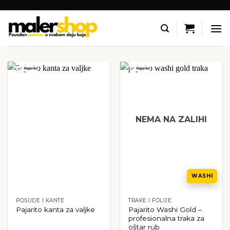
Skip
to
content
NEMA NA ZALIHI
WASHI
POSUDE I KANTE
TRAKE I FOLIJE
Pajarito Washi Gold –
Pajarito kanta za valjke
profesionalna traka za
oštar rub