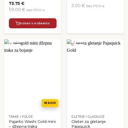
73.75
€
3.00 €
bez PDV-a
59.00 €
bez PDV-a
Ovaj
proizvod
DODAJ U KOŠARICU
ima
više
varijanti.
Opcije
se
mogu
odabrati
na
stranici
proizvoda
WASHI
TRAKE I FOLIJE
GLETERI I GLADILICE
Pajarito Washi Gold mini
Gleter za gletanje
– džepna traka
Pajaquick