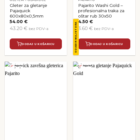
Gleter za gletanje
Pajarito Washi Gold –
Pajaquick
profesionalna traka za
600x80x0,5mm
oštar rub 30x50
54.00
€
4.50
€
ODABIR MAJSTORA
43.20 €
3.60 €
bez PDV-a
bez PDV-a
DODAJ U KOŠARICU
DODAJ U KOŠARICU