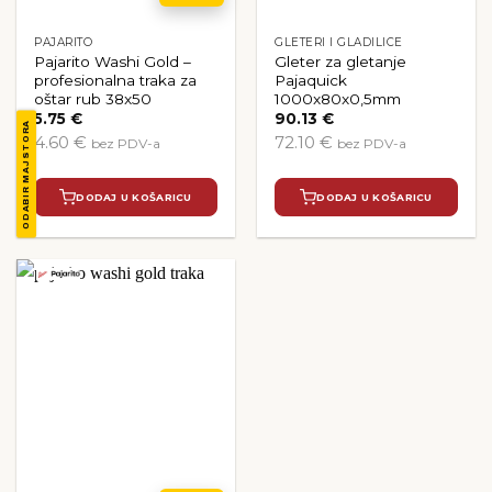
PAJARITO
GLETERI I GLADILICE
Pajarito Washi Gold –
Gleter za gletanje
profesionalna traka za
Pajaquick
oštar rub 38x50
1000x80x0,5mm
5.75
€
90.13
€
ODABIR MAJSTORA
4.60 €
72.10 €
bez PDV-a
bez PDV-a
DODAJ U KOŠARICU
DODAJ U KOŠARICU