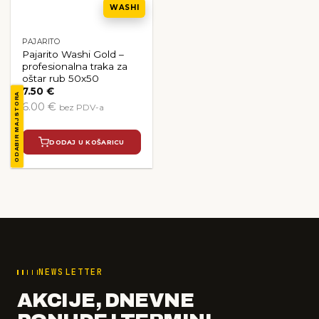
WASHI
PAJARITO
Pajarito Washi Gold –
profesionalna traka za
oštar rub 50x50
7.50
€
ODABIR MAJSTORA
6.00 €
bez PDV-a
DODAJ U KOŠARICU
NEWSLETTER
AKCIJE, DNEVNE