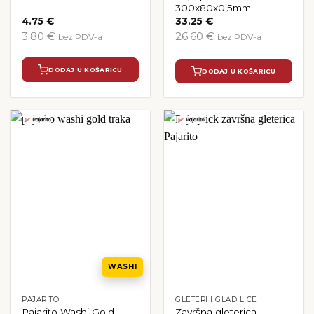
300x80x0,5mm
4.75
€
33.25
€
3.80 €
26.60 €
bez PDV-a
bez PDV-a
DODAJ U KOŠARICU
DODAJ U KOŠARICU
WASHI
PAJARITO
GLETERI I GLADILICE
Pajarito Washi Gold –
Završna gleterica