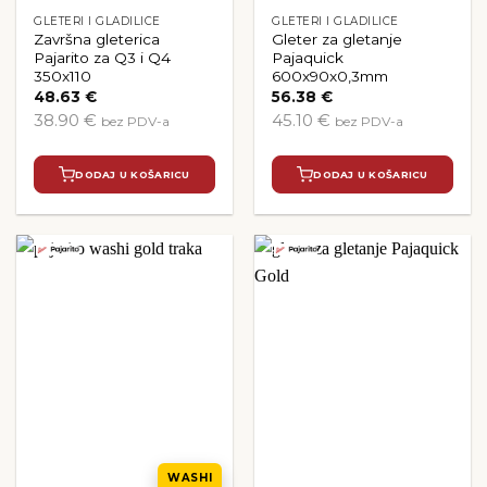
GLETERI I GLADILICE
GLETERI I GLADILICE
Završna gleterica
Gleter za gletanje
Pajarito za Q3 i Q4
Pajaquick
350x110
600x90x0,3mm
48.63
€
56.38
€
38.90 €
45.10 €
bez PDV-a
bez PDV-a
DODAJ U KOŠARICU
DODAJ U KOŠARICU
WASHI