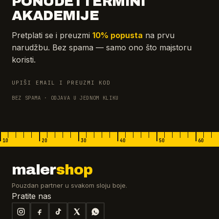
PONUDE I TERMINI
AKADEMIJE
Pretplati se i preuzmi
10% popusta
na prvu
narudžbu. Bez spama — samo ono što majstoru
koristi.
UPIŠI EMAIL I PREUZMI KOD
BEZ SPAMA · ODJAVA U JEDNOM KLIKU
10
20
30
40
50
60
maler
shop
Pouzdan partner u svakom sloju boje.
Pratite nas