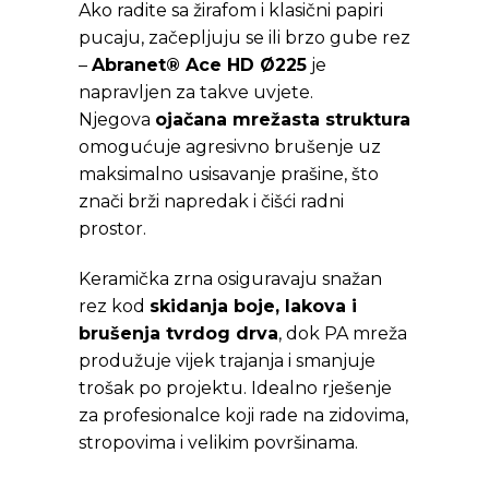
Ako radite sa žirafom i klasični papiri
pucaju, začepljuju se ili brzo gube rez
–
Abranet® Ace HD Ø225
je
napravljen za takve uvjete.
Njegova
ojačana mrežasta struktura
omogućuje agresivno brušenje uz
maksimalno usisavanje prašine, što
znači brži napredak i čišći radni
prostor.
Keramička zrna osiguravaju snažan
rez kod
skidanja boje, lakova i
brušenja tvrdog drva
, dok PA mreža
produžuje vijek trajanja i smanjuje
trošak po projektu. Idealno rješenje
za profesionalce koji rade na zidovima,
stropovima i velikim površinama.