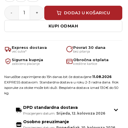
Mirka Abranet® Ace HD Ø225 mm Grip – mrežasti brusni d
DODAJ U KOŠARICU
KUPI ODMAH
Express dostava
Povrat 30 dana
već sutra*
bez pitanja
Sigurna kupnja
Obročna otplata
zaštićeno plaćanje
kreditne kartice
Narudžbe zaprimljene do 15h danas bit će dostavljene
11.08.2026
EXPRESS dostavom. Standardna dostava u roku 2-3 radna dana. Rok
isporuke za otoke može biti duži. Besplatna dostava iznad 130€ do 50
kg.
DPD standardna dostava
Procijenjeni datum:
Srijeda, 12. kolovoza 2026
Osobno preuzimanje
Procijenjeni datum:
Ponedjeljak, 10. kolovoza 2026