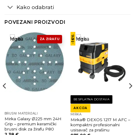
Kako odabrati
POVEZANI PROIZVODI
-16%
ZA ŽIRAFU
BESPLATNA DOSTAVA
AKCIJA
BRUSNI MATERIJALI
MIRKA
Mirka Galaxy Ø225 mm 24H
Mirka® DEXOS 1217 M AFC –
Grip – premium keramički
kompaktni profesionalni
brusni disk za žirafu P80
usisavač za prašinu
2.38
€