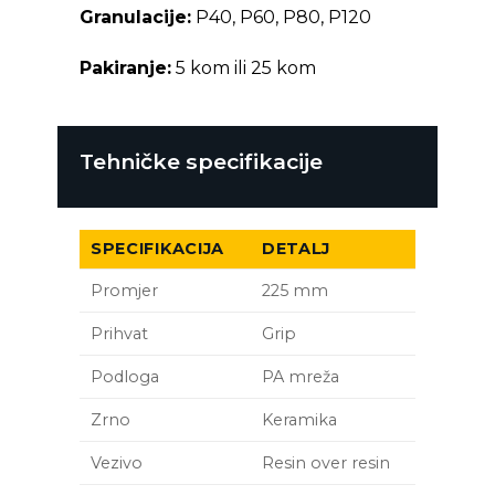
Granulacije:
P40, P60, P80, P120
Pakiranje:
5 kom ili 25 kom
Tehničke specifikacije
SPECIFIKACIJA
DETALJ
Promjer
225 mm
Prihvat
Grip
Podloga
PA mreža
Zrno
Keramika
Vezivo
Resin over resin