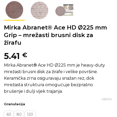
Mirka Abranet® Ace HD Ø225 mm
Grip – mrežasti brusni disk za
žirafu
5.41
€
Mirka Abranet® Ace HD Ø225 mm je heavy-duty
mrežasti brusni disk za žirafe i velike površine.
Keramička zrna osiguravaju snažan rez, dok
mrežasta struktura omogućuje bezprašno
brušenje i dulji vijek trajanja.
OBRIŠI
Granulacija
60
80
120