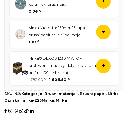
+
keramički brusni disk
0.76
€
Mirka Microstar 150mm 15 rupa –
+
brusni papir za lak i poliranje
1.10
€
Mirka® DEXOS 1230 M AFC –
profesionalni heavy-duty usisavač za
+
prašinu (30L, M-klasa)
Izvorna
Trenutna
1,785.00
€
1,606.50
€
cijena
cijena
bila
je:
SKU:
N/A
Kategorije:
Brusni materijali
,
Brusni papiri
,
Mirka
je:
1,606.50 €.
Oznaka:
mirka-225
Marka:
Mirka
1,785.00 €.