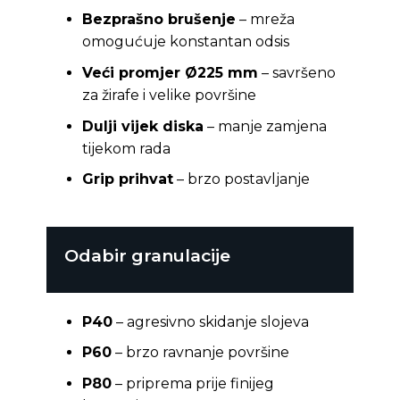
Bezprašno brušenje
– mreža
omogućuje konstantan odsis
Veći promjer Ø225 mm
– savršeno
za žirafe i velike površine
Dulji vijek diska
– manje zamjena
tijekom rada
Grip prihvat
– brzo postavljanje
Odabir granulacije
P40
– agresivno skidanje slojeva
P60
– brzo ravnanje površine
P80
– priprema prije finijeg