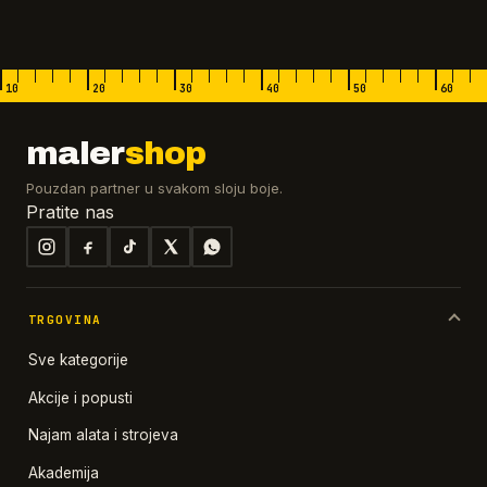
10
20
30
40
50
60
maler
shop
Pouzdan partner u svakom sloju boje.
Pratite nas
TRGOVINA
Sve kategorije
Akcije i popusti
Najam alata i strojeva
Akademija