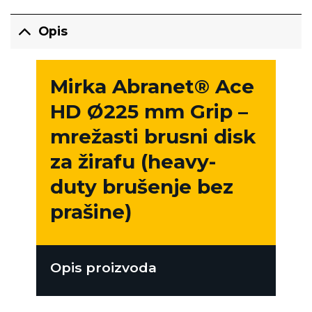
Opis
Mirka Abranet® Ace
HD Ø225 mm Grip –
mrežasti brusni disk
za žirafu (heavy-
duty brušenje bez
prašine)
Opis proizvoda