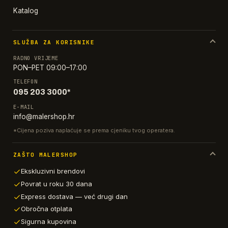
Katalog
SLUŽBA ZA KORISNIKE
RADNO VRIJEME
PON–PET 09:00–17:00
TELEFON
095 203 3000*
E-MAIL
info@malershop.hr
*Cijena poziva naplaćuje se prema cjeniku tvog operatera.
ZAŠTO MALERSHOP
Ekskluzivni brendovi
Povrat u roku 30 dana
Express dostava — već drugi dan
Obročna otplata
Sigurna kupovina