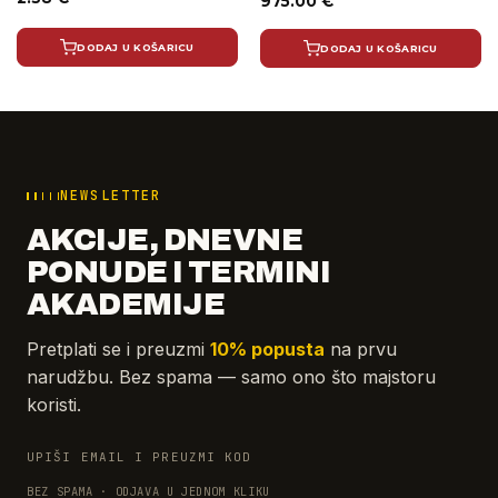
Izvorna
Trenutna
975.00
€
cijena
cijena
bila
je:
je:
975.00 €.
DODAJ U KOŠARICU
DODAJ U KOŠARICU
1,166.81 €.
NEWSLETTER
AKCIJE, DNEVNE
PONUDE I TERMINI
AKADEMIJE
Pretplati se i preuzmi
10% popusta
na prvu
narudžbu. Bez spama — samo ono što majstoru
koristi.
UPIŠI EMAIL I PREUZMI KOD
BEZ SPAMA · ODJAVA U JEDNOM KLIKU