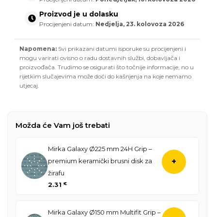
Proizvod je u dolasku
Procijenjeni datum:
Nedjelja, 23. kolovoza 2026
Napomena:
Svi prikazani datumi isporuke su procijenjeni i
mogu varirati ovisno o radu dostavnih službi, dobavljača i
proizvođača. Trudimo se osigurati što točnije informacije, no u
rijetkim slučajevima može doći do kašnjenja na koje nemamo
utjecaj.
Možda će Vam još trebati
Mirka Galaxy Ø225 mm 24H Grip –
premium keramički brusni disk za
+
žirafu
2.31
€
Mirka Galaxy Ø150 mm Multifit Grip –