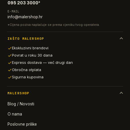
095 203 3000*
E-MAIL
info@malershop.hr
*Cijena poziva naplaćuje se prema cjeniku tvog operatera.
ZAŠTO MALERSHOP
Ekskluzivni brendovi
Povrat u roku 30 dana
Express dostava — već drugi dan
Obročna otplata
Sigurna kupovina
MALERSHOP
Blog / Novosti
O nama
Poslovne prilike