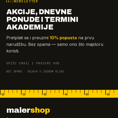
NEWSLETTER
AKCIJE, DNEVNE
PONUDE I TERMINI
AKADEMIJE
Pretplati se i preuzmi
10% popusta
na prvu
narudžbu. Bez spama — samo ono što majstoru
koristi.
UPIŠI EMAIL I PREUZMI KOD
BEZ SPAMA · ODJAVA U JEDNOM KLIKU
10
20
30
40
50
60
maler
shop