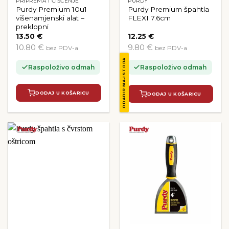
PRIPREMA I ČIŠĆENJE
PURDY
Purdy Premium 10u1
Purdy Premium špahtla
višenamjenski alat –
FLEXI 7.6cm
preklopni
13.50
€
12.25
€
10.80 €
9.80 €
bez PDV-a
bez PDV-a
ODABIR MAJSTORA
Raspoloživo odmah
Raspoloživo odmah
DODAJ U KOŠARICU
DODAJ U KOŠARICU