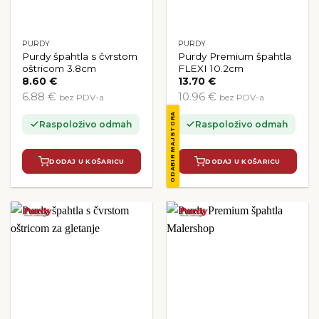
PURDY
PURDY
Purdy špahtla s čvrstom
Purdy Premium špahtla
oštricom 3.8cm
FLEXI 10.2cm
8.60
€
13.70
€
6.88 €
10.96 €
bez PDV-a
bez PDV-a
ODABIR MAJSTORA
Raspoloživo odmah
Raspoloživo odmah
DODAJ U KOŠARICU
DODAJ U KOŠARICU