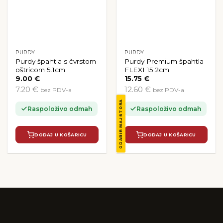
PURDY
PURDY
Purdy špahtla s čvrstom
Purdy Premium špahtla
oštricom 5.1cm
FLEXI 15.2cm
9.00
€
15.75
€
7.20 €
12.60 €
bez PDV-a
bez PDV-a
ODABIR MAJSTORA
Raspoloživo odmah
Raspoloživo odmah
DODAJ U KOŠARICU
DODAJ U KOŠARICU