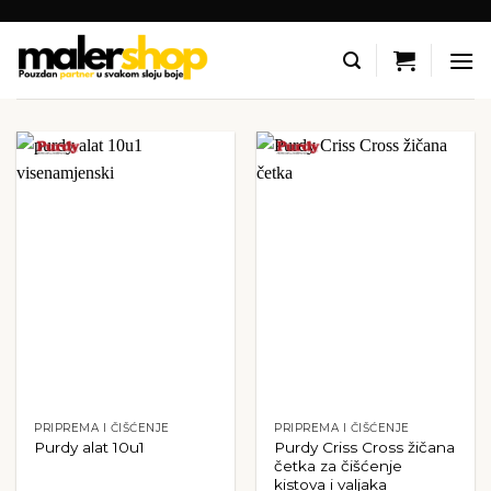
Skip
to
content
PRIPREMA I ČIŠĆENJE
PRIPREMA I ČIŠĆENJE
Purdy Criss Cross žičana
Purdy alat 10u1
četka za čišćenje
kistova i valjaka