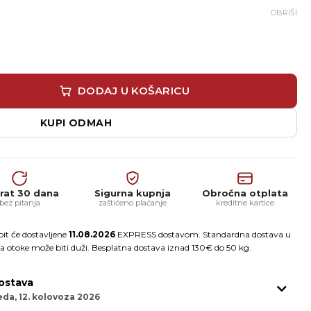
OBRIŠI
PU primer i barijera za vlagu (1-komponentni) količina
DODAJ U KOŠARICU
KUPI ODMAH
rat 30 dana
Sigurna kupnja
Obročna otplata
bez pitanja
zaštićeno plaćanje
kreditne kartice
it će dostavljene
11.08.2026
EXPRESS dostavom. Standardna dostava u
a otoke može biti duži. Besplatna dostava iznad 130€ do 50 kg.
ostava
eda, 12. kolovoza 2026