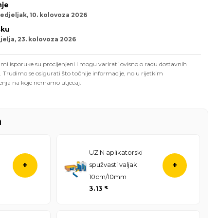
je
edjeljak, 10. kolovoza 2026
sku
elja, 23. kolovoza 2026
mi isporuke su procijenjeni i mogu varirati ovisno o radu dostavnih
. Trudimo se osigurati što točnije informacije, no u rijetkim
enja na koje nemamo utjecaj.
i
UZIN aplikatorski
spužvasti valjak
+
+
10cm/10mm
3.13
€