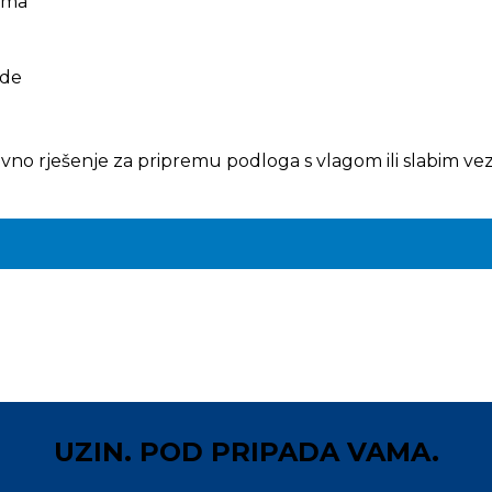
lima
ode
tivno rješenje za pripremu podloga s vlagom ili slabim
UZIN. POD PRIPADA VAMA.