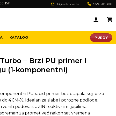
do 15h
info@malershop.hr
+385 95 203 3000
PURDY
JA
KATALOG
Turbo – Brzi PU primer i
agu (1-komponentni)
komponentni PU rapid primer bez otapala koji brzo
ge do 4 CM‑%. Idealan za slabe i porozne podloge,
venih podova s UZIN reaktivnim ljepilima.
 i spreman za promet već nakon sat vremena.