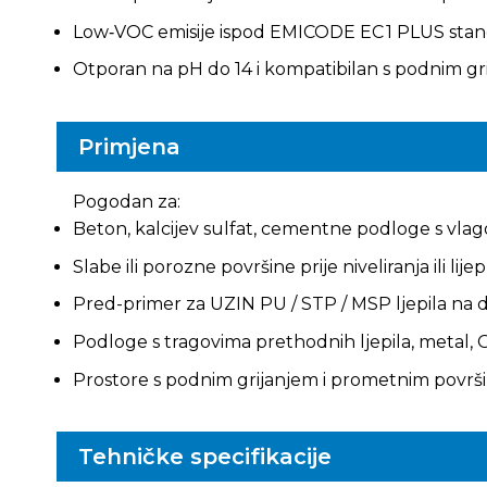
Low‑VOC emisije ispod EMICODE EC 1 PLUS sta
Otporan na pH do 14 i kompatibilan s podnim gr
Primjena
Pogodan za:
Beton, kalcijev sulfat, cementne podloge s vlag
Slabe ili porozne površine prije niveliranja ili lij
Pred-primer za UZIN PU / STP / MSP ljepila na
Podloge s tragovima prethodnih ljepila, metal,
Prostore s podnim grijanjem i prometnim povr
Tehničke specifikacije