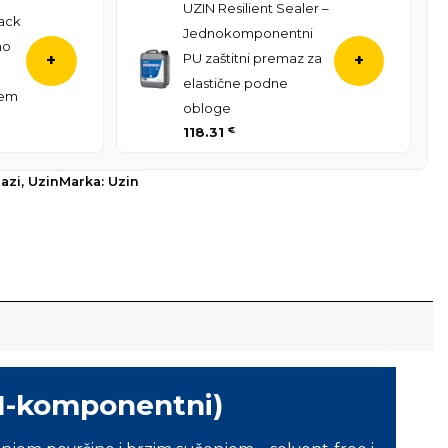
UZIN Resilient Sealer –
ack
Jednokomponentni
no
PU zaštitni premaz za
+
+
elastične podne
jem
obloge
118.31
€
azi
,
Uzin
Marka:
Uzin
 (1-komponentni)