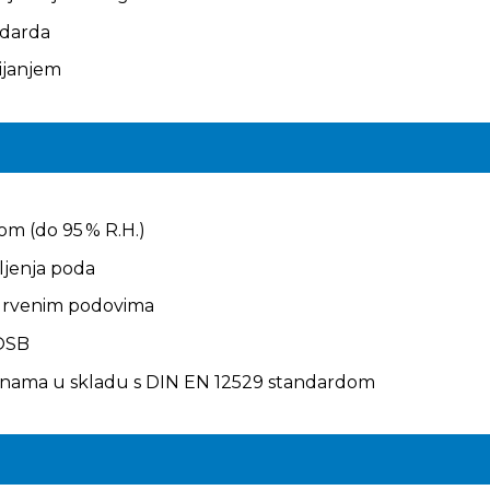
ndarda
ijanjem
om (do 95 % R.H.)
epljenja poda
 drvenim podovima
 OSB
šinama u skladu s DIN EN 12529 standardom