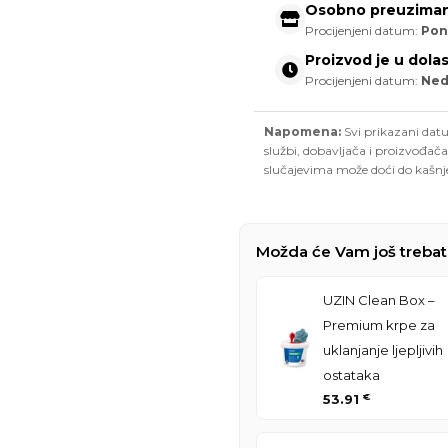
Osobno preuziman
Procijenjeni datum:
Pon
Proizvod je u dola
Procijenjeni datum:
Nedj
Napomena:
Svi prikazani datu
službi, dobavljača i proizvođača
slučajevima može doći do kašnj
Možda će Vam još trebat
UZIN Clean Box –
Premium krpe za
uklanjanje ljepljivih
ostataka
53.91
€