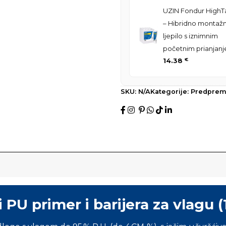
UZIN Fondur HighT
– Hibridno montaž
ljepilo s iznimnim
početnim prianjan
14.38
€
SKU:
N/A
Kategorije:
Predprem
i PU primer i barijera za vlagu