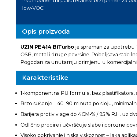
1‑komponentni poliuretanski brzi primer za podl
low‑VOC.
Opis proizvoda
UZIN PE 414 BiTurbo
je spreman za upotrebu 1
OSB, metal i druge površine. Poboljšava stabilnos
Pogodan za unutarnju primjenu u komercijalni
Karakteristike
1-komponentna PU formula, bez plastifikatora, 
Brzo sušenje – 40–90 minuta po sloju, minimaln
Barijera protiv vlage do 4 CM‑% / 95 % R.H. uz 
Odlično prodire i učvršćuje slabe i porozne pov
Visoko pokrivanje i niska viskoznost – laka aplika