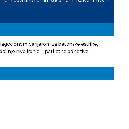
njem površine i brzim sušenjem – solvent‑free i
lagocidnom barijerom za betonske estrihe,
aljnje niveliranje ili parketne adhezive.