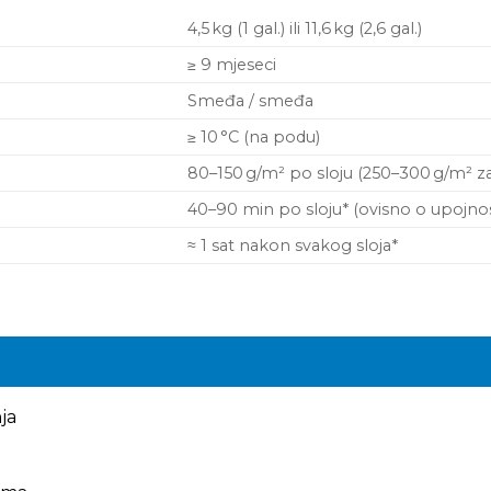
4,5 kg (1 gal.) ili 11,6 kg (2,6 gal.)
≥ 9 mjeseci
Smeđa / smeđa
≥ 10 °C (na podu)
80–150 g/m² po sloju (250–300 g/m² za
40–90 min po sloju* (ovisno o upojnos
≈ 1 sat nakon svakog sloja*
ja