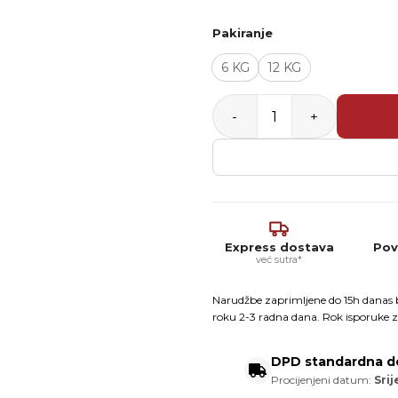
Pakiranje
6 KG
12 KG
UZIN PE 414 BiTurbo – Brzi 
Express dostava
Pov
već sutra*
Narudžbe zaprimljene do 15h danas b
roku 2-3 radna dana. Rok isporuke z
DPD standardna d
Procijenjeni datum:
Srij