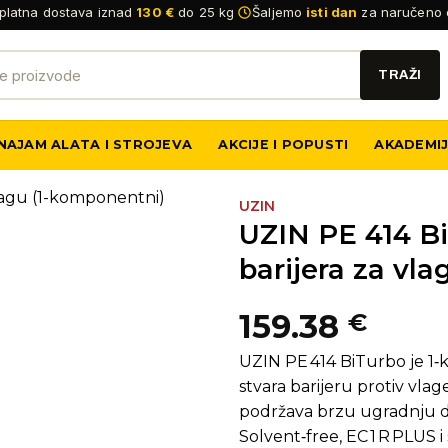
platna dostava iznad
130 €
do 25 kg
Šaljemo
isti dan
za naručeno 
NAJAM ALATA I STROJEVA
AKCIJE I POPUSTI
AKADEMI
UZIN
UZIN PE 414 Bi
barijera za vl
159.38
€
UZIN PE 414 BiTurbo je 1‑
stvara barijeru protiv vla
podržava brzu ugradnju dr
Solvent‑free, EC 1 R PLUS