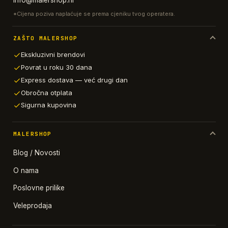
info@malershop.hr
*Cijena poziva naplaćuje se prema cjeniku tvog operatera.
ZAŠTO MALERSHOP
Ekskluzivni brendovi
Povrat u roku 30 dana
Express dostava — već drugi dan
Obročna otplata
Sigurna kupovina
MALERSHOP
Blog / Novosti
O nama
Poslovne prilike
Veleprodaja