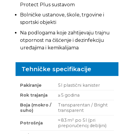
Protect Plus sustavom
Bolničke ustanove, škole, trgovine i
sportski objekti
Na podlogama koje zahtijevaju trajnu
otpornost na čišćenje i dezinfekciju
uređajima i kemikalijama
Tehničke specifikacije
Pakiranje
5 l plastični kanister
Rok trajanja
≥ 5 godina
Boja (mokro /
Transparentan / Bright
suho)
transparent
≈ 83 m² po 5 l (pri
Potrošnja
preporučenoj debljini)