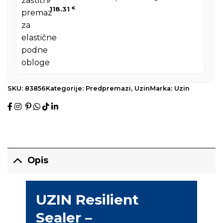
118.31
€
SKU:
83856
Kategorije:
Predpremazi
,
Uzin
Marka:
Uzin
Opis
UZIN Resilient
Sealer –