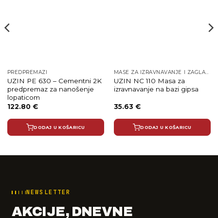
PREDPREMAZI
MASE ZA IZRAVNAVANJE I ZAGLAĐIVANJE
UZIN PE 630 – Cementni 2K
UZIN NC 110 Masa za
predpremaz za nanošenje
izravnavanje na bazi gipsa
lopaticom
122.80
€
35.63
€
DODAJ U KOŠARICU
DODAJ U KOŠARICU
NEWSLETTER
AKCIJE, DNEVNE