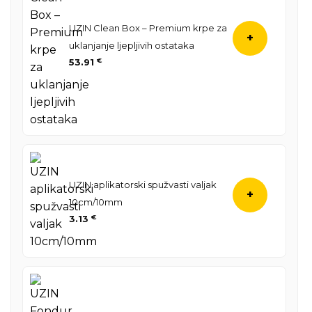
UZIN Clean Box – Premium krpe za
+
uklanjanje ljepljivih ostataka
53.91
€
UZIN aplikatorski spužvasti valjak
+
10cm/10mm
3.13
€