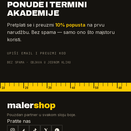
PONUDE I TERMINI
AKADEMIJE
Pretplati se i preuzmi
10% popusta
na prvu
narudžbu. Bez spama — samo ono što majstoru
koristi.
UPIŠI EMAIL I PREUZMI KOD
BEZ SPAMA · ODJAVA U JEDNOM KLIKU
10
20
30
40
50
60
maler
shop
Pouzdan partner u svakom sloju boje.
Pratite nas