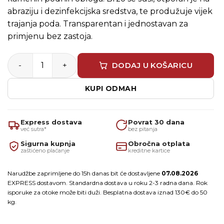
abraziju i dezinfekcijska sredstva, te produžuje vijek
trajanja poda. Transparentan i jednostavan za
primjenu bez zastoja.
UZIN Resilient Sealer – Jednokomponentni PU zaštitni 
DODAJ U KOŠARICU
KUPI ODMAH
Express dostava
Povrat 30 dana
već sutra*
bez pitanja
Sigurna kupnja
Obročna otplata
zaštićeno plaćanje
kreditne kartice
Narudžbe zaprimljene do 15h danas bit će dostavljene
07.08.2026
EXPRESS dostavom. Standardna dostava u roku 2-3 radna dana. Rok
isporuke za otoke može biti duži. Besplatna dostava iznad 130€ do 50
kg.