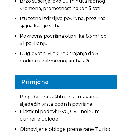
Brzo sušenje: oko 30 minuta radnog
vremena, prometnost nakon 5 sati
Izuzetno izdržljiva površina, prozirna i
sjajna kad je suha
Pokrovna površina otprilike 83 m² po
5 l pakiranju
Dug životni vijek: rok trajanja do 5
godina u zatvorenoj ambalaži
Primjena
Pogodan za zaštitu i osiguravanje
sljedećih vrsta podnih površina:
Elastični podovi: PVC, CV, linoleum,
gumene obloge
Obnovljene obloge premazane Turbo