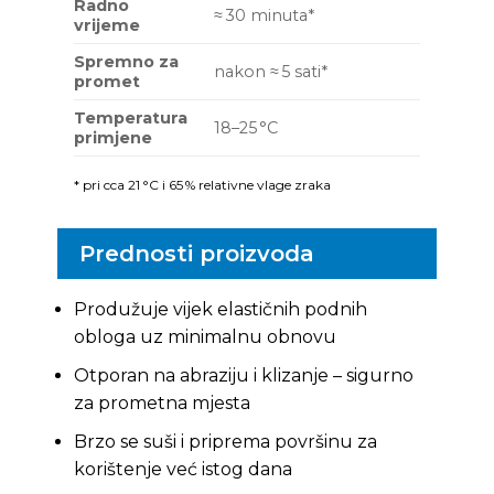
Radno
≈ 30 minuta*
vrijeme
Spremno za
nakon ≈ 5 sati*
promet
Temperatura
18–25 °C
primjene
* pri cca 21 °C i 65 % relativne vlage zraka
Prednosti proizvoda
Produžuje vijek elastičnih podnih
obloga uz minimalnu obnovu
Otporan na abraziju i klizanje – sigurno
za prometna mjesta
Brzo se suši i priprema površinu za
korištenje već istog dana