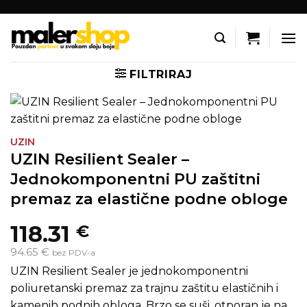
Skip
to
content
FILTRIRAJ
UZIN
UZIN Resilient Sealer –
Jednokomponentni PU zaštitni
premaz za elastične podne obloge
118.31
€
94.65 €
bez PDV-a
UZIN Resilient Sealer je jednokomponentni
poliuretanski premaz za trajnu zaštitu elastičnih i
kamenih podnih obloga. Brzo se suši, otporan je na