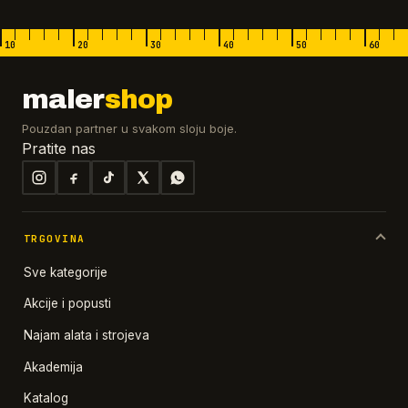
10
20
30
40
50
60
maler
shop
Pouzdan partner u svakom sloju boje.
Pratite nas
TRGOVINA
Sve kategorije
Akcije i popusti
Najam alata i strojeva
Akademija
Katalog