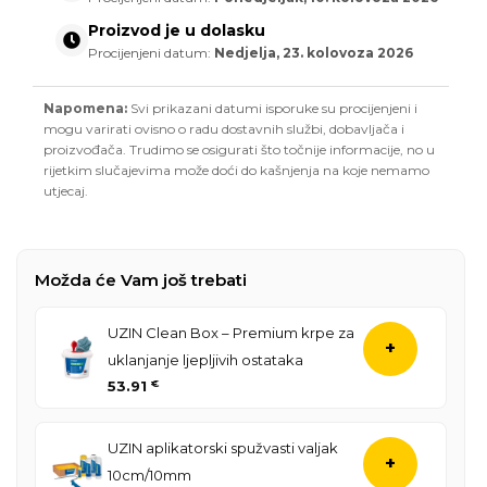
Proizvod je u dolasku
Procijenjeni datum:
Nedjelja, 23. kolovoza 2026
Napomena:
Svi prikazani datumi isporuke su procijenjeni i
mogu varirati ovisno o radu dostavnih službi, dobavljača i
proizvođača. Trudimo se osigurati što točnije informacije, no u
rijetkim slučajevima može doći do kašnjenja na koje nemamo
utjecaj.
Možda će Vam još trebati
UZIN Clean Box – Premium krpe za
+
uklanjanje ljepljivih ostataka
53.91
€
UZIN aplikatorski spužvasti valjak
+
10cm/10mm