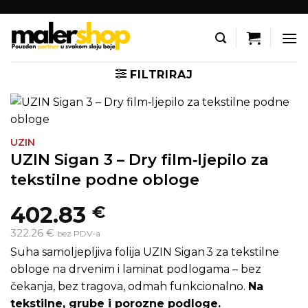
Skip
to
content
FILTRIRAJ
UZIN
UZIN Sigan 3 – Dry film‑ljepilo za
tekstilne podne obloge
402.83
€
322.26 €
bez PDV-a
Suha samoljepljiva folija UZIN Sigan 3 za tekstilne
obloge na drvenim i laminat podlogama – bez
čekanja, bez tragova, odmah funkcionalno.
Na
tekstilne, grube i porozne podloge.