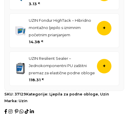
3.13
€
UZIN Fondur HighTack – Hibridno
montažno ljepilo s iznimnim
+
početnim prianjanjem
14.38
€
UZIN Resilient Sealer –
Jednokomponentni PU zaštitni
+
premaz za elastične podne obloge
118.31
€
SKU:
37129
Kategorije:
Ljepila za podne obloge
,
Uzin
Marka:
Uzin