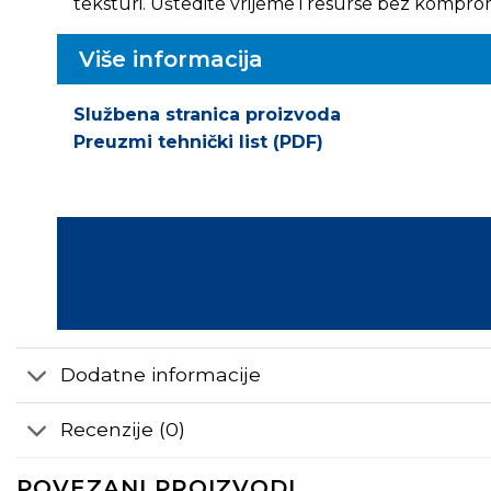
teksturi. Uštedite vrijeme i resurse bez kompro
Više informacija
Službena stranica proizvoda
Preuzmi tehnički list (PDF)
Dodatne informacije
Recenzije (0)
POVEZANI PROIZVODI