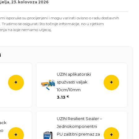
elja, 23. kolovoza 2026
mi isporuke su procijenjeni i mogu varirati ovisno o radu dostavnih
. Trudimo se osigurati što točnije informacije, no u rijetkim
enja na koje nemamo utjecaj.
i
UZIN aplikatorski
spužvasti valjak
+
+
10cm/10mm
3.13
€
UZIN Resilient Sealer –
ack
Jednokomponentni
no
PU zaštitni premaz za
+
+