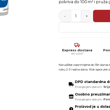
pokriva do 100 m² i pruža 
UZIN Refresher set – Prem
Express dostava
Pov
već sutra*
Narudžbe zaprimljene do 15h danas b
roku 2-3 radna dana. Rok isporuke z
DPD standardna d
Procijenjeni datum:
Srij
Osobno preuziman
Procijenjeni datum:
Pon
Proizvod je u dola