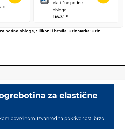
elastične podne
jem
obloge
118.31
€
a za podne obloge
,
Silikoni i brtvila
,
Uzin
Marka:
Uzin
grebotina za elastične
anskom površinom. Izvanredna pokrivenost, brzo