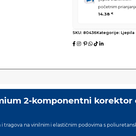
početnim prianjan
14.38
€
SKU:
80436
Kategorije:
Ljepil
mium 2-komponentni korektor o
a i tragova na vinilnim i elastičnim podovima s poliuret