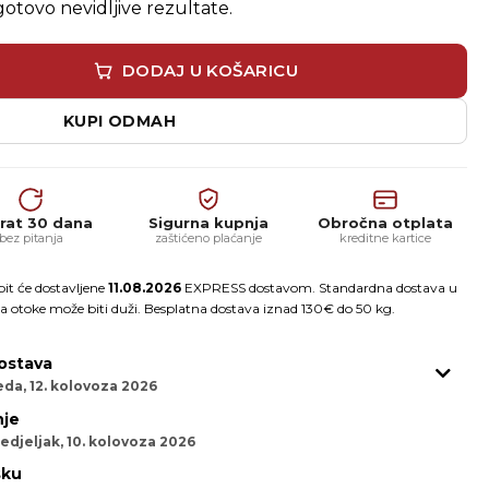
gotovo nevidljive rezultate.
ium 2K korektor ogrebotina za elastične podne obloge ko
DODAJ U KOŠARICU
KUPI ODMAH
rat 30 dana
Sigurna kupnja
Obročna otplata
bez pitanja
zaštićeno plaćanje
kreditne kartice
it će dostavljene
11.08.2026
EXPRESS dostavom. Standardna dostava u
a otoke može biti duži. Besplatna dostava iznad 130€ do 50 kg.
ostava
eda, 12. kolovoza 2026
je
edjeljak, 10. kolovoza 2026
sku