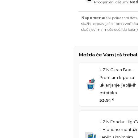
Procijenjeni datum:
Nedj
Napomena:
Svi prikazani datu
službi, dobavljača i proizvođača
slučajevima može doći do kašnj
Možda će Vam još trebat
UZIN Clean Box –
Premium krpe za
uklanjanje ljepljivih
ostataka
53.91
€
UZIN Fondur HighT
– Hibridno montaž
ljepilo s iznimnim