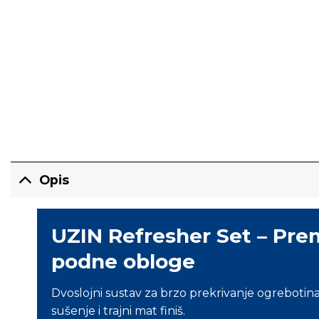
Opis
UZIN Refresher Set – Pre
podne obloge
Dvoslojni sustav za brzo prekrivanje ogrebotin
sušenje i trajni mat finiš.