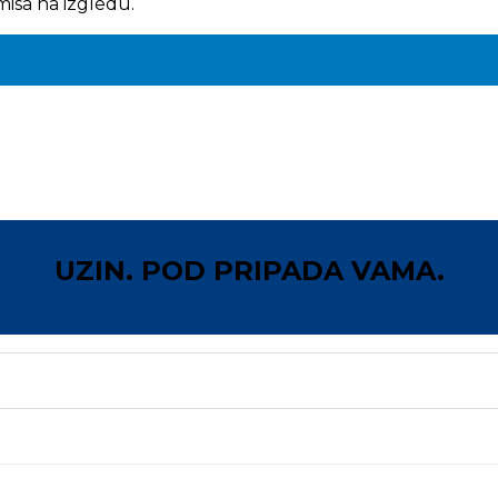
misa na izgledu.
UZIN. POD PRIPADA VAMA.