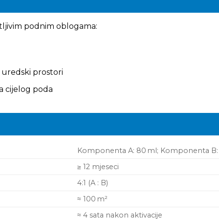
tljivim podnim oblogama:
 uredski prostori
a cijelog poda
Komponenta A: 80 ml; Komponenta B:
≥ 12 mjeseci
4:1 (A : B)
≈ 100 m²
≈ 4 sata nakon aktivacije