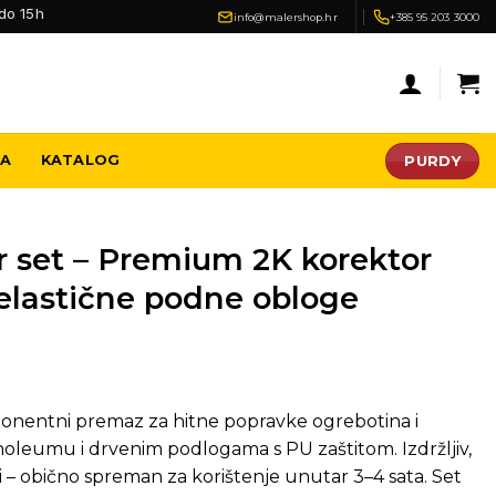
do 15h
info@malershop.hr
+385 95 203 3000
PURDY
JA
KATALOG
r set – Premium 2K korektor
elastične podne obloge
onentni premaz za hitne popravke ogrebotina i
linoleumu i drvenim podlogama s PU zaštitom. Izdržljiv,
si – obično spreman za korištenje unutar 3–4 sata. Set