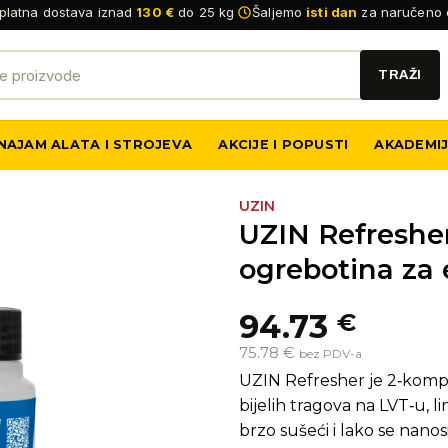
platna dostava iznad
130 €
do 25 kg
Šaljemo
isti dan
za naručeno 
NAJAM ALATA I STROJEVA
AKCIJE I POPUSTI
AKADEMI
UZIN
UZIN Refreshe
ogrebotina za 
94.73
€
75.78 €
bez PDV-a
UZIN Refresher je 2‑komp
bijelih tragova na LVT‑u, 
brzo sušeći i lako se nano