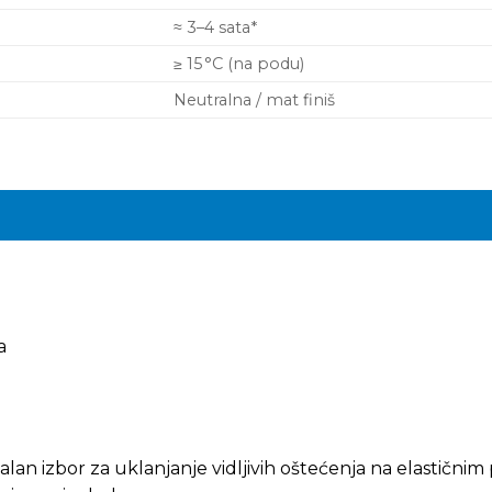
≈ 3–4 sata*
≥ 15 °C (na podu)
Neutralna / mat finiš
a
onalan izbor za uklanjanje vidljivih oštećenja na elastičn