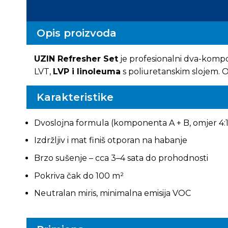
Opis proizvoda
UZIN Refresher Set
je profesionalni dva-komp
LVT,
LVP i linoleuma
s poliuretanskim slojem. O
Karakteristike
Dvoslojna formula (komponenta A + B, omjer 4:1
Izdržljiv i mat finiš otporan na habanje
Brzo sušenje – cca 3–4 sata do prohodnosti
Pokriva čak do 100 m²
Neutralan miris, minimalna emisija VOC