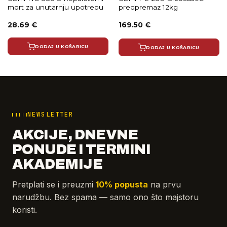
mort za unutarnju upotrebu
predpremaz 12kg
28.69
€
169.50
€
DODAJ U KOŠARICU
DODAJ U KOŠARICU
NEWSLETTER
AKCIJE, DNEVNE
PONUDE I TERMINI
AKADEMIJE
Pretplati se i preuzmi
10% popusta
na prvu
narudžbu. Bez spama — samo ono što majstoru
koristi.