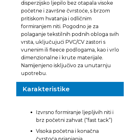
disperzijsko ljepilo bez otapala visoke
početne i završne čvrstoće, s brzom
pritiskom hvatanja i odličnim
formiranjem niti. Pogodno je za
polaganje tekstilnih podnih obloga svih
vrsta, uključujući PVC/CV zastori s
vunenim ili fleece podlogama, kao i vrlo
dimenzionalne i krute materijale.
Namijenjeno isključivo za unutarnju
upotrebu.
Karakteristike
Izvrsno formiranje ljepljivih niti i
brz početni zahvat (“fast tack”)
Visoka početna i konačna
čvrstoća prianjanja