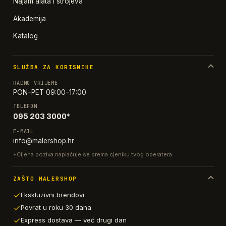
Najam alata i strojeva
Akademija
Katalog
SLUŽBA ZA KORISNIKE
RADNO VRIJEME
PON–PET 09:00–17:00
TELEFON
095 203 3000*
E-MAIL
info@malershop.hr
*Cijena poziva naplaćuje se prema cjeniku tvog operatera.
ZAŠTO MALERSHOP
Ekskluzivni brendovi
Povrat u roku 30 dana
Express dostava — već drugi dan