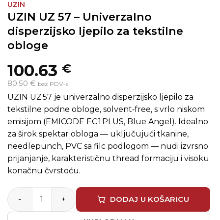
UZIN
UZIN UZ 57 – Univerzalno
disperzijsko ljepilo za tekstilne
obloge
100.63
€
80.50 €
bez PDV-a
UZIN UZ 57 je univerzalno disperzijsko ljepilo za
tekstilne podne obloge, solvent‑free, s vrlo niskom
emisijom (EMICODE EC 1 PLUS, Blue Angel). Idealno
za širok spektar obloga — uključujući tkanine,
needlepunch, PVC sa filc podlogom — nudi izvrsno
prijanjanje, karakterističnu thread formaciju i visoku
konačnu čvrstoću.
UZIN UZ 57 – Univerzalno disperzijsko ljepilo za tekstiln
DODAJ U KOŠARICU