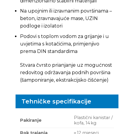
dimenzionalno stabilni materijali
Na upojnim ili izravnanim površinama –
beton, izravnavajuće mase, UZIN
podloge i izolatori
Podovi s toplom vodom za grijanje i u
uvjetima s kotačićima, primjenjivo
prema DIN standardima
Stvara čvrsto prianjanje uz mogućnost
redovitog održavanja podnih površina
(šamponiranje, ekstrakcijsko čišćenje)
Tehničke specifikacije
Plastični kanistar /
Pakiranje
kofa, 14 kg
Rok trajanja
≥ 12 mjeseci