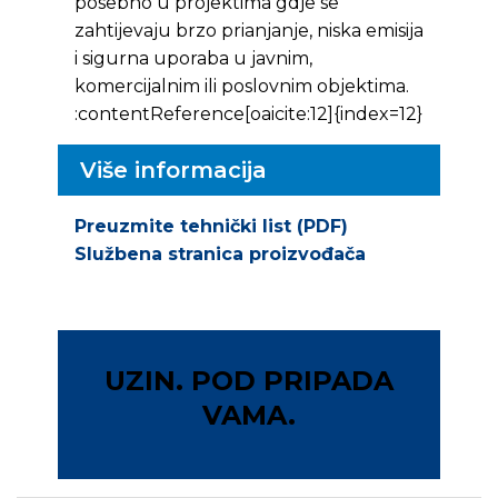
posebno u projektima gdje se
zahtijevaju brzo prianjanje, niska emisija
i sigurna uporaba u javnim,
komercijalnim ili poslovnim objektima.
:contentReference[oaicite:12]{index=12}
Više informacija
Preuzmite tehnički list (PDF)
Službena stranica proizvođača
UZIN. POD PRIPADA
VAMA.