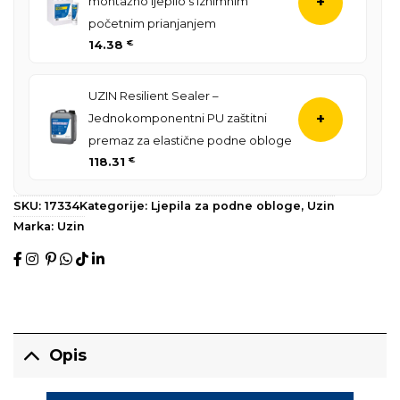
montažno ljepilo s iznimnim
+
početnim prianjanjem
14.38
€
UZIN Resilient Sealer –
Jednokomponentni PU zaštitni
+
premaz za elastične podne obloge
118.31
€
SKU:
17334
Kategorije:
Ljepila za podne obloge
,
Uzin
Marka:
Uzin
Opis