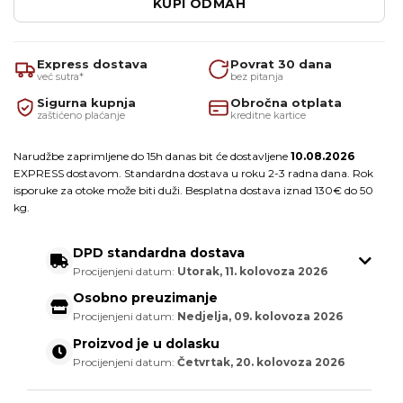
KUPI ODMAH
Express dostava
Povrat 30 dana
već sutra*
bez pitanja
Sigurna kupnja
Obročna otplata
zaštićeno plaćanje
kreditne kartice
Narudžbe zaprimljene do 15h danas bit će dostavljene
10.08.2026
EXPRESS dostavom. Standardna dostava u roku 2-3 radna dana. Rok
isporuke za otoke može biti duži. Besplatna dostava iznad 130€ do 50
kg.
DPD standardna dostava
Procijenjeni datum:
Utorak, 11. kolovoza 2026
Osobno preuzimanje
Procijenjeni datum:
Nedjelja, 09. kolovoza 2026
Proizvod je u dolasku
Procijenjeni datum:
Četvrtak, 20. kolovoza 2026