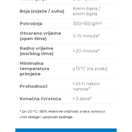
Krem‑bijela /
Boja (svježe / suho)
krem‑bijela
Potrošnja
300–550 g/m²
Otvoreno vrijeme
5–15 minuta*
(open time)
Radno vrijeme
≈ 20 minuta*
(working time)
Minimalna
temperatura
≥ 15 °C (na podu)
primjene
≈ 24 h nakon
Prohodnost
nanosa*
Konačna čvrstoća
≈ 3 dana*
* pri 20 °C i 65 % relativne vlažnosti zraka, ovisno o
vrsti obloge i upojnosti podloge.