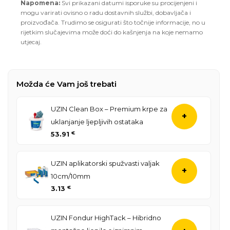
Napomena:
Svi prikazani datumi isporuke su procijenjeni i
mogu varirati ovisno o radu dostavnih službi, dobavljača i
proizvođača. Trudimo se osigurati što točnije informacije, no u
rijetkim slučajevima može doći do kašnjenja na koje nemamo
utjecaj.
Možda će Vam još trebati
UZIN Clean Box – Premium krpe za
+
uklanjanje ljepljivih ostataka
53.91
€
UZIN aplikatorski spužvasti valjak
+
10cm/10mm
3.13
€
UZIN Fondur HighTack – Hibridno