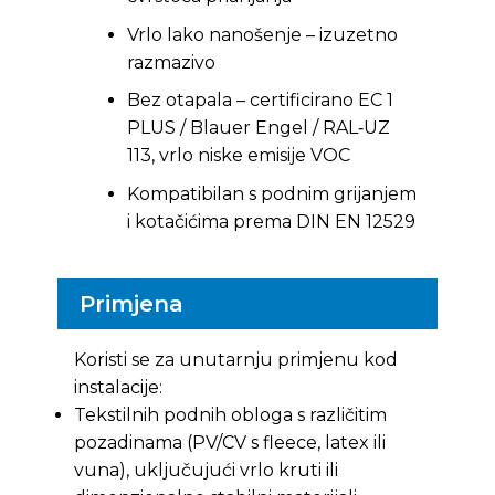
Vrlo lako nanošenje – izuzetno
razmazivo
Bez otapala – certificirano EC 1
PLUS / Blauer Engel / RAL‑UZ
113, vrlo niske emisije VOC
Kompatibilan s podnim grijanjem
i kotačićima prema DIN EN 12529
Primjena
Koristi se za unutarnju primjenu kod
instalacije:
Tekstilnih podnih obloga s različitim
pozadinama (PV/CV s fleece, latex ili
vuna), uključujući vrlo kruti ili